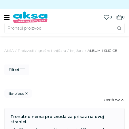
Preuzmite Aksa aplikaciju
0
0
Pronađi proizvod
AKSA
Proizvodi
Igračke i knjižara
Knjižara
ALBUMI I SLIČICE
Filteri
lillo-pippo
Obriši sve
Trenutno nema proizvoda za prikaz na ovoj
stranici.