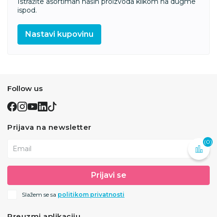
Istražite asortiman naših proizvoda klikom na dugme
ispod.
Nastavi kupovinu
Follow us
Prijava na newsletter
(0)
Email
Prijavi se
Slažem se sa
politikom privatnosti
Preuzmi aplikaciju