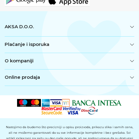
AKSA D.O.O.
Plaćanje i isporuka
O kompaniji
Online prodaja
Nastojimo da budemo što precizniji u opisu proizvoda, prikazu slika i samih cena,
ali ne možemo garantovati da su sve informacije kompletne i bez grešaka. Svi
artikli prikazani na sajtu su deo naše ponude, ali ne podrazumeva da su dostupni