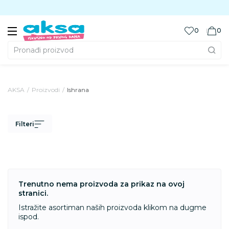
Preuzmite Aksa aplikaciju
0
0
Pronađi proizvod
AKSA
Proizvodi
Ishrana
Filteri
Trenutno nema proizvoda za prikaz na ovoj
stranici.
Istražite asortiman naših proizvoda klikom na dugme
ispod.