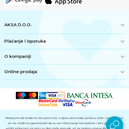
AKSA D.O.O.
Plaćanje i isporuka
O kompaniji
Online prodaja
Nastojimo da budemo što precizniji u opisu proizvoda, prikazu slika i samih cena,
ali ne možemo garantovati da su sve informacije kompletne i bez grešaka. Svi
artikli prikazani na sajtu su deo naše ponude, ali ne podrazumeva da su dostupni