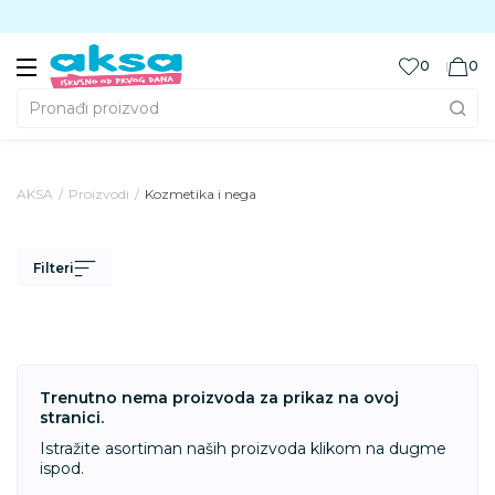
Preuzmite Aksa aplikaciju
0
0
Pronađi proizvod
AKSA
Proizvodi
Kozmetika i nega
Filteri
Trenutno nema proizvoda za prikaz na ovoj
stranici.
Istražite asortiman naših proizvoda klikom na dugme
ispod.