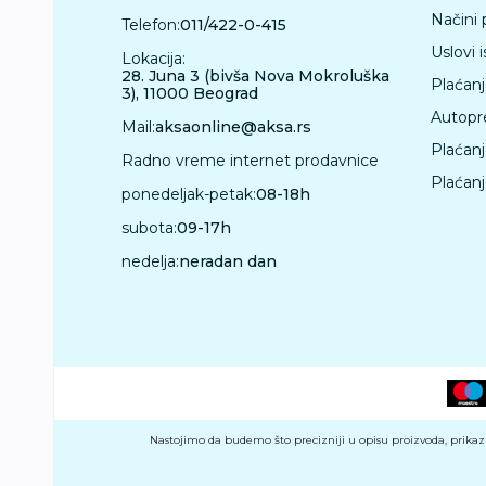
Načini 
Telefon:
011/422-0-415
Uslovi 
Lokacija:
28. Juna 3 (bivša Nova Mokroluška
Plaćan
3), 11000 Beograd
Autopr
Mail:
aksaonline@aksa.rs
Plaćan
Radno vreme internet prodavnice
Plaćanj
ponedeljak-petak:
08-18h
subota:
09-17h
nedelja:
neradan dan
Nastojimo da budemo što precizniji u opisu proizvoda, prikazu