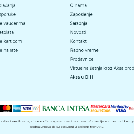
plaćanja
O nama
isporuke
Zaposlenje
je vaučerima
Saradnja
etplata
Novosti
je karticom
Kontakt
e na rate
Radno vreme
Prodavnice
Virtuelna šetnja kroz Aksa pro
Aksa u BIH
 slika i samih cena, ali ne možemo garantovati da su sve informacije kompletne i bez greš
podrazumeva da su dostupni u svakom trenutku.