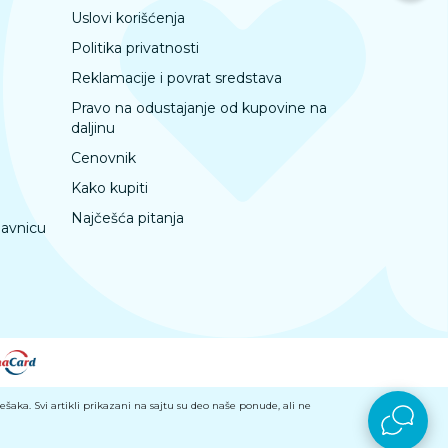
Uslovi korišćenja
Politika privatnosti
Reklamacije i povrat sredstava
Pravo na odustajanje od kupovine na
daljinu
Cenovnik
Kako kupiti
Najčešća pitanja
davnicu
aka. Svi artikli prikazani na sajtu su deo naše ponude, ali ne