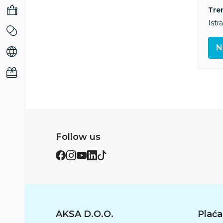
Tre
Istr
N
Follow us
AKSA D.O.O.
Plaća