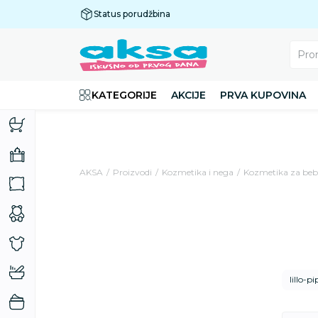
Status porudžbina
Plaćanje do 9 rata!
Pro
KATEGORIJE
AKCIJE
PRVA KUPOVINA
AKSA
Proizvodi
Kozmetika i nega
Kozmetika za bebe
lillo-p