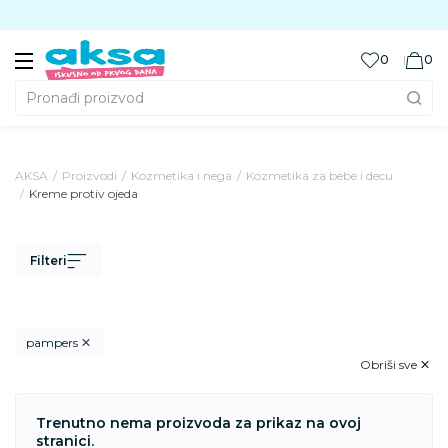
Preuzmite Aksa aplikaciju
0
0
Pronađi proizvod
AKSA
Proizvodi
Kozmetika i nega
Kozmetika za bebe i decu
Kreme protiv ojeda
Filteri
pampers
Obriši sve
Trenutno nema proizvoda za prikaz na ovoj
stranici.