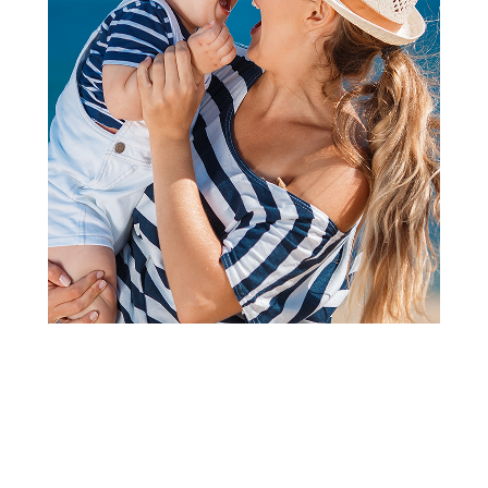
Zaboravili ste lozinku?
Google Prijava
Facebook Prijava
Još uvek nemate nalog? Kreirajte ga jednostavno klikom na
dugme ispod.
Registrujte se ovde
Follow us
Prijava na newsletter