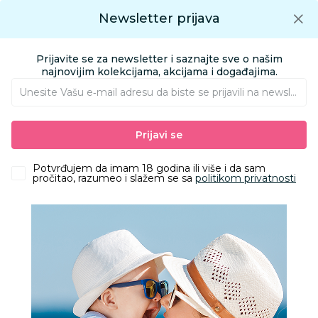
Preuzmite Aksa aplikaciju
Newsletter prijava
Google play
Aksa APP
0
0
Preuzmite besplatno Aksa Aplikaciju
App store
Prijavite se za newsletter i saznajte sve o našim
Pronađi proizvod
najnovijim kolekcijama, akcijama i događajima.
Unesite Vašu e‑mail adresu da biste se prijavili na newsletter.
AKSA
Prijava na sajt
Prijavi se
Prijava na sajt
Potvrđujem da imam 18 godina ili više i da sam
pročitao, razumeo i slažem se sa
politikom privatnosti
Email
Lozinka
Prijava