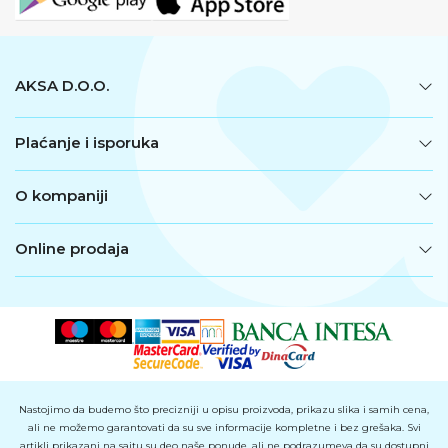
AKSA D.O.O.
Plaćanje i isporuka
O kompaniji
Online prodaja
Nastojimo da budemo što precizniji u opisu proizvoda, prikazu slika i samih cena,
ali ne možemo garantovati da su sve informacije kompletne i bez grešaka. Svi
artikli prikazani na sajtu su deo naše ponude, ali ne podrazumeva da su dostupni