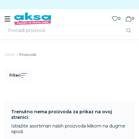
Preuzmite Aksa aplikaciju
0
0
Pronađi proizvod
AKSA
Proizvodi
Filteri
Trenutno nema proizvoda za prikaz na ovoj
stranici.
Istražite asortiman naših proizvoda klikom na dugme
ispod.