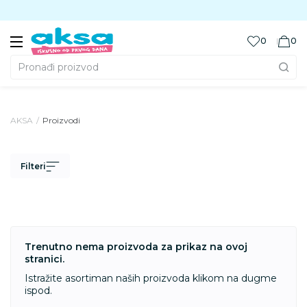
Preuzmite Aksa aplikaciju
0
0
Pronađi proizvod
AKSA
Proizvodi
Filteri
Trenutno nema proizvoda za prikaz na ovoj
stranici.
Istražite asortiman naših proizvoda klikom na dugme
ispod.