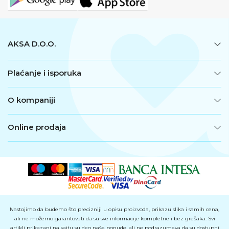
AKSA D.O.O.
Plaćanje i isporuka
O kompaniji
Online prodaja
Nastojimo da budemo što precizniji u opisu proizvoda, prikazu slika i samih cena,
ali ne možemo garantovati da su sve informacije kompletne i bez grešaka. Svi
artikli prikazani na sajtu su deo naše ponude, ali ne podrazumeva da su dostupni