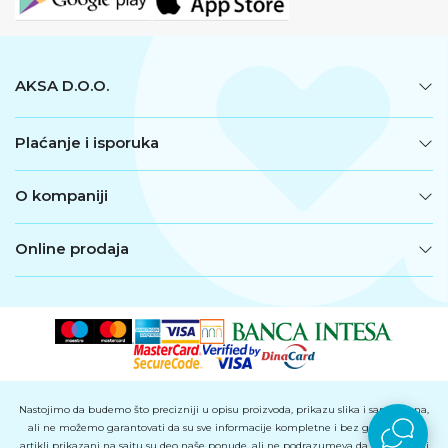
AKSA D.O.O.
Plaćanje i isporuka
O kompaniji
Online prodaja
Nastojimo da budemo što precizniji u opisu proizvoda, prikazu slika i samih cena,
ali ne možemo garantovati da su sve informacije kompletne i bez grešaka. Svi
artikli prikazani na sajtu su deo naše ponude, ali ne podrazumeva da su dostupni