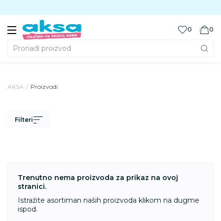
Preuzmite Aksa aplikaciju
0
0
Pronađi proizvod
AKSA
Proizvodi
Filteri
Trenutno nema proizvoda za prikaz na ovoj
stranici.
Istražite asortiman naših proizvoda klikom na dugme
ispod.