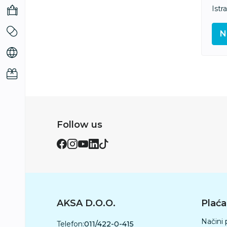
Istr
N
Follow us
AKSA D.O.O.
Plaća
Načini 
Telefon:
011/422-0-415