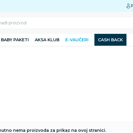
Preuzmite Aksa aplikaciju
P
nađi proizvod
BABY PAKETI
AKSA KLUB
E-VAUČERI
CASH BACK
nutno nema proizvoda za prikaz na ovoj stranici.