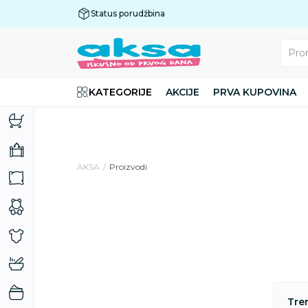
Status porudžbina
Plaćanje do 9 rata!
Pro
KATEGORIJE
AKCIJE
PRVA KUPOVINA
AKSA
Proizvodi
Tre