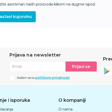
ažite asortiman naših proizvoda klikom na dugme ispod.
astavi kupovinu
Prijava na newsletter
Pre
Prijavi se
Email
Slažem se sa
politikom privatnosti
nje i isporuka
O kompaniji
plaćanja
O nama