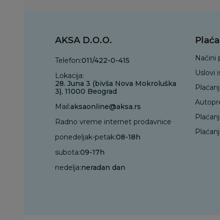
AKSA D.O.O.
Plaća
Načini 
Telefon:
011/422-0-415
Uslovi 
Lokacija:
28. Juna 3 (bivša Nova Mokroluška
Plaćan
3), 11000 Beograd
Autopr
Mail:
aksaonline@aksa.rs
Plaćan
Radno vreme internet prodavnice
Plaćanj
ponedeljak-petak:
08-18h
subota:
09-17h
nedelja:
neradan dan