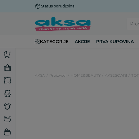
Status porudžbina
Plaćanje do 9 rata!
Pro
KATEGORIJE
AKCIJE
PRVA KUPOVINA
AKSA
Proizvodi
HOME&BEAUTY
AKSESOARI
TOR
24
%