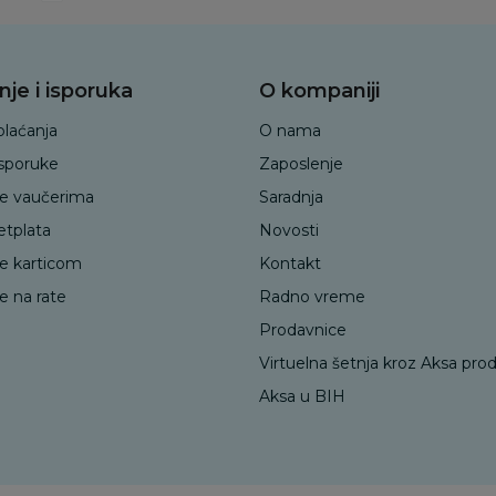
nje i isporuka
O kompaniji
plaćanja
O nama
isporuke
Zaposlenje
je vaučerima
Saradnja
etplata
Novosti
je karticom
Kontakt
e na rate
Radno vreme
Prodavnice
Virtuelna šetnja kroz Aksa pro
Aksa u BIH