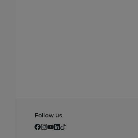
TORBE ZA PORODILIŠTE
Be Cute torba za
porodilište bordo
40x31x15cm
2.490,00
RSD
3.290,00
RSD
Ušteda:
800,00
RSD
Dodaj u korpu
Follow us