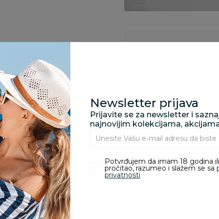
Specifikacija
Pronađite u prodavnic
Newsletter prijava
Prijavite se za newsletter i sazn
najnovijim kolekcijama, akcijam
Kupovina bez rizika:
odustajanje od kupov
proizvoda.
Potvrđujem da imam 18 godina ili
pročitao, razumeo i slažem se sa
privatnosti
Za porudžbine vrednos
porudžbine vrednosti
rsd.