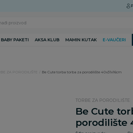
Preuzmite Aksa aplikaciju
P
nađi proizvod
BABY PAKETI
AKSA KLUB
MAMIN KUTAK
E-VAUČERI
BE ZA PORODILIŠTE
Be Cute torba torba za porodilište 40x31x16cm
TORBE ZA PORODILIŠTE
Be Cute tor
porodilište