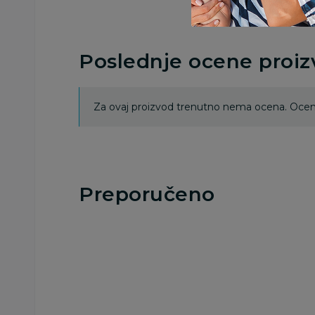
Poslednje ocene proi
Za ovaj proizvod trenutno nema ocena. Ocenj
Preporučeno
24
%