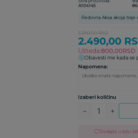
Šifra proizvoda:
Ba
A104145
86
Redovna Aksa akcija traje 
3.290,00
RSD
2.490,00
R
Ušteda:
800,00
RSD
Obavesti me kada se
Napomena:
Izaberi količinu
Dodajte u listu žel