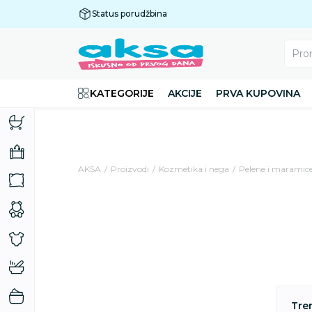
Status porudžbina
Plaćanje do 9 rata!
Pro
KATEGORIJE
AKCIJE
PRVA KUPOVINA
AKSA
Proizvodi
Kozmetika i nega
Pelene i maramic
Tre