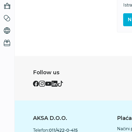
Istr
N
Follow us
AKSA D.O.O.
Plaća
Načini 
Telefon:
011/422-0-415