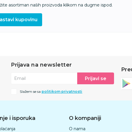
ažite asortiman naših proizvoda klikom na dugme ispod.
astavi kupovinu
Prijava na newsletter
Pre
Prijavi se
Email
Slažem se sa
politikom privatnosti
nje i isporuka
O kompaniji
plaćanja
O nama