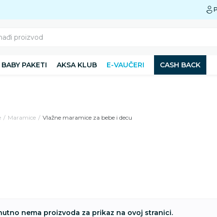
Preuzmite Aksa aplikaciju
P
nađi proizvod
BABY PAKETI
AKSA KLUB
E-VAUČERI
CASH BACK
e
Maramice
Vlažne maramice za bebe i decu
nutno nema proizvoda za prikaz na ovoj stranici.