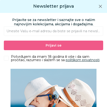
Preuzmite Aksa aplikaciju
Newsletter prijava
Google play
Aksa APP
0
0
Preuzmite besplatno Aksa Aplikaciju
App store
Prijavite se za newsletter i saznajte sve o našim
Pronađi proizvod
najnovijim kolekcijama, akcijama i događajima.
Unesite Vašu e‑mail adresu da biste se prijavili na newsletter.
AKSA
Proizvodi
Nameštaj i oprema za bebe
Prijavi se
Bezbednost beba i dece
Potvrđujem da imam 18 godina ili više i da sam
Bezbednost beba i dece
pročitao, razumeo i slažem se sa
politikom privatnosti
Filteri
44 Proizvoda