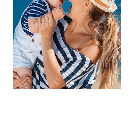
Za vrata i prozore
Za vrata i prozore
Babyono zaštita za vrata
Guardino stoper za vrata
499,00
RSD
349,00
RSD
349,00
RSD
Dodaj u korpu
Dodaj u korpu