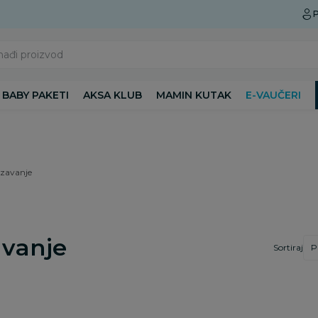
Preuzmite Aksa aplikaciju
P
nađi proizvod
BABY PAKETI
AKSA KLUB
MAMIN KUTAK
E-VAUČERI
zavanje
avanje
Sortiraj