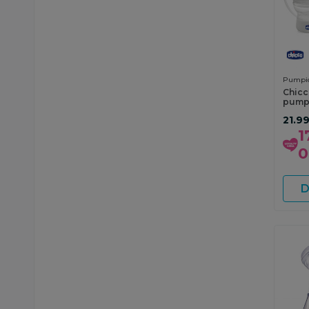
Pumpic
Chicc
pumpi
grudi
21.9
1
0
D