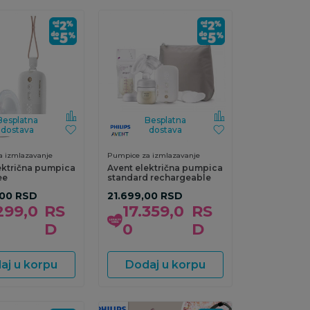
Besplatna
Besplatna
dostava
dostava
 izmlazavanje
Pumpice za izmlazavanje
ektrična pumpica
Avent električna pumpica
ee
standard rechargeable
,00
RSD
21.699,00
RSD
299,0
RS
17.359,0
RS
D
0
D
aj u korpu
Dodaj u korpu