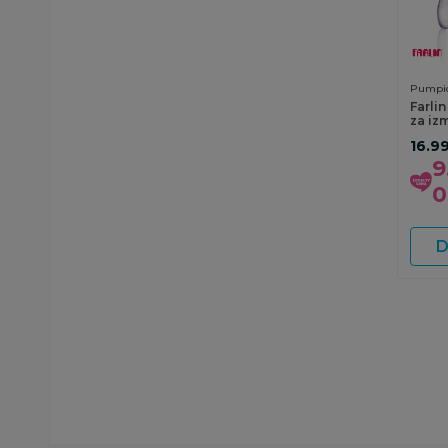
Pumpic
Farli
za iz
16.9
9
0
D