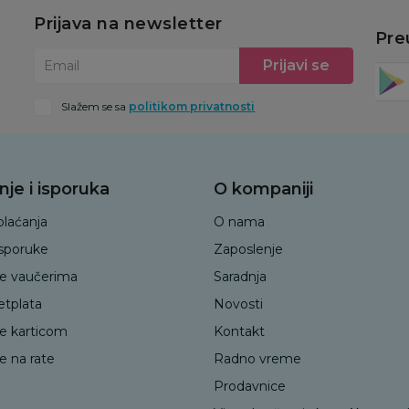
Prijava na newsletter
Pre
Prijavi se
Email
Slažem se sa
politikom privatnosti
nje i isporuka
O kompaniji
plaćanja
O nama
isporuke
Zaposlenje
je vaučerima
Saradnja
etplata
Novosti
je karticom
Kontakt
e na rate
Radno vreme
Prodavnice