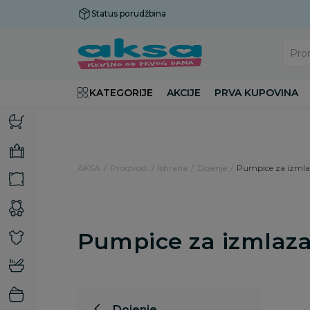
Status porudžbina
Plaćanje do 9 rata!
Pro
KATEGORIJE
AKCIJE
PRVA KUPOVINA
AKSA
Proizvodi
Ishrana
Dojenje
Pumpice za izmla
Pumpice za izmlaz
Dojenje