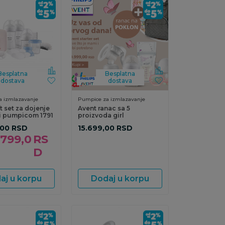
Besplatna
Besplatna
dostava
dostava
 izmlazavanje
Pumpice za izmlazavanje
t set za dojenje
Avent ranac sa 5
ri pumpicom 1791
proizvoda girl
,00
RSD
15.699,00
RSD
.799,0
RS
D
aj u korpu
Dodaj u korpu