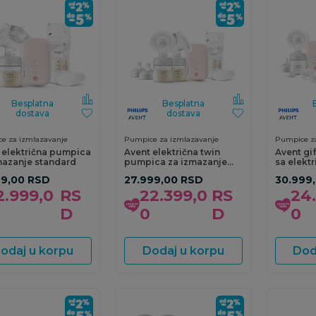
Besplatna
Besplatna
dostava
dostava
e za izmlazavanje
Pumpice za izmlazavanje
Pumpice za
 električna pumpica
Avent električna twin
Avent gif
mazanje standard
pumpica za izmazanje
sa elekt
standar
99,00
RSD
27.999,00
RSD
30.999
2.999,0
RS
22.399,0
RS
24
D
0
D
0
odaj u korpu
Dodaj u korpu
Dod