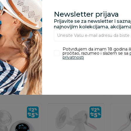
Newsletter prijava
Prijavite se za newsletter i sazn
najnovijim kolekcijama, akcijam
Besplatna
dostava
e za
Pumpice za izmlazavanje
Pumpice za
avanje
Chef ručna
BBO električna pumpica
Chicco e
Potvrđujem da imam 18 godina ili
ca za izmlazanje
hands free
pumpica
pročitao, razumeo i slažem se sa
privatnosti
9,00
RSD
6.490,00
RSD
24.999
19.
.649,00
RSD
0
odaj u korpu
Dodaj u korpu
Dod