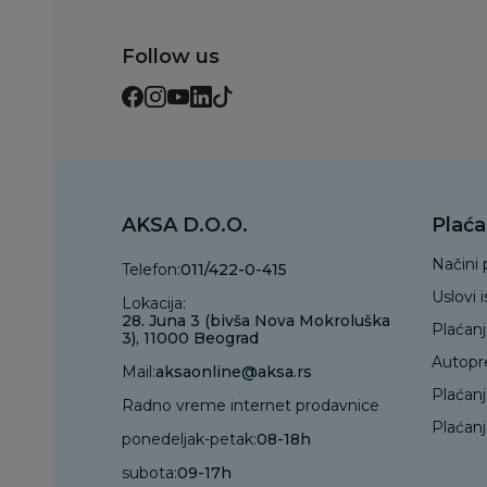
Follow us
AKSA D.O.O.
Plaća
Načini 
Telefon:
011/422-0-415
Uslovi 
Lokacija:
28. Juna 3 (bivša Nova Mokroluška
Plaćan
3), 11000 Beograd
Autopr
Mail:
aksaonline@aksa.rs
Plaćan
Radno vreme internet prodavnice
Plaćanj
ponedeljak-petak:
08-18h
subota:
09-17h