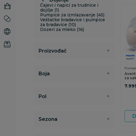
Čajevi i napici za trudnice i
dojilje (1)
Pumpice za izmlazavanje (45)
Veštačke bradavice i pumpice
za bradavice (10)
Dozeri za mleko (16)
Proizvođač
Pumpic
Boja
Avent
za sa
doubl
7.99
Pol
D
Sezona