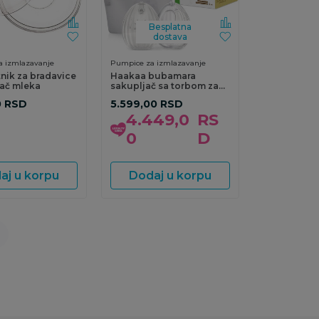
Besplatna
dostava
 izmlazavanje
Pumpice za izmlazavanje
itnik za bradavice
Haakaa bubamara
jač mleka
sakupljač sa torbom za
sterilizaci
0
RSD
5.599,00
RSD
4.449,0
RS
0
D
aj u korpu
Dodaj u korpu