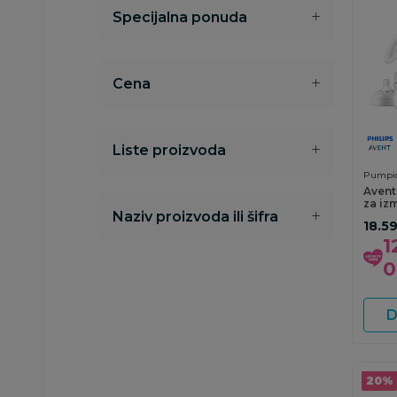
Specijalna ponuda
Cena
Liste proizvoda
Pumpic
Avent
za iz
Naziv proizvoda ili šifra
18.5
1
0
D
20
%