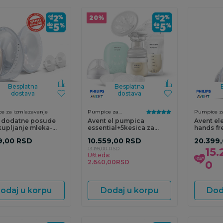
20
%
Besplatna
Besplatna
dostava
dostava
e za izmlazavanje
Pumpice za
Pumpice za
izmlazavanje
 dodatne posude
Avent el pumpica
Avent el
kupljanje mleka-
essential+5kesica za
hands fr
e c
mleko+4tupfe
9,00
RSD
10.559,00
RSD
20.399
13.199,00
RSD
15.
Ušteda:
2.640,00
RSD
0
odaj u korpu
Dodaj u korpu
Dod