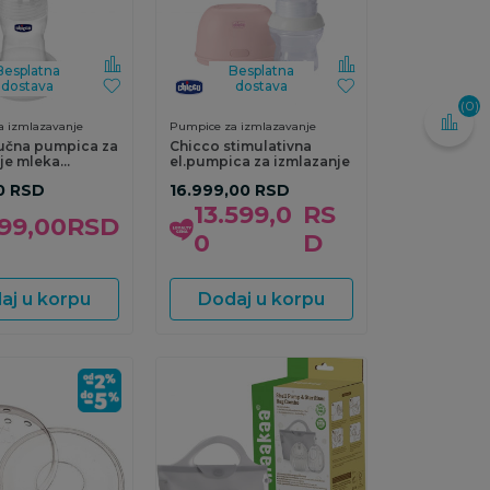
Besplatna
Besplatna
dostava
dostava
(0)
 izmlazavanje
Pumpice za izmlazavanje
učna pumpica za
Chicco stimulativna
je mleka
el.pumpica za izmlazanje
ng
0
RSD
16.999,00
RSD
13.599,0
RS
99,00
RSD
0
D
aj u korpu
Dodaj u korpu