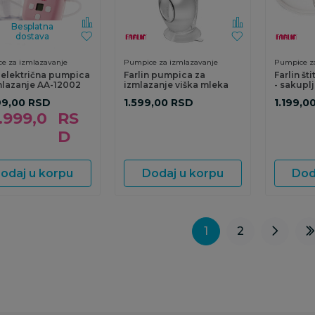
Besplatna
dostava
e za izmlazavanje
Pumpice za izmlazavanje
Pumpice za
n električna pumpica
Farlin pumpica za
Farlin št
mlazanje AA-12002
izmlazanje viška mleka
- sakupl
99,00
RSD
1.599,00
RSD
1.199,0
.999,0
RS
D
odaj u korpu
Dodaj u korpu
Dod
1
2