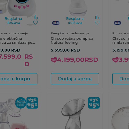
Besplatna
Besplatna
dostava
dostava
e za izmlazavanje
Pumpice za izmlazavanje
Pumpice za
o električna
Chicco ručna pumpica
Chicco r
ca za izmlazanje
Naturalfeeling
izmlazan
Wellbei
99,00
RSD
5.599,00
RSD
5.199,0
7.599,0
RS
4.199,00
RSD
3.9
D
odaj u korpu
Dodaj u korpu
Dod