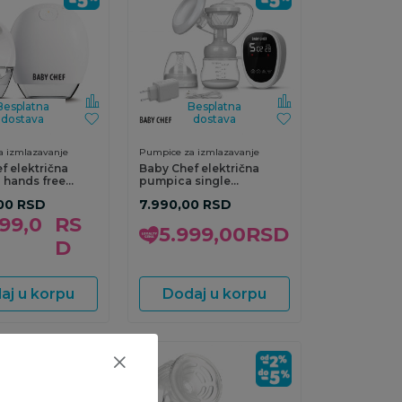
Besplatna
Besplatna
dostava
dostava
 izmlazavanje
Pumpice za izmlazavanje
f električna
Baby Chef električna
hands free
pumpica single
EasyPump
00
RSD
7.990,00
RSD
99,0
RS
5.999,00
RSD
D
aj u korpu
Dodaj u korpu