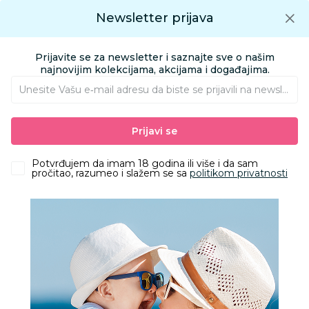
Preuzmite Aksa aplikaciju
Newsletter prijava
Google play
Aksa APP
0
0
Preuzmite besplatno Aksa Aplikaciju
App store
Prijavite se za newsletter i saznajte sve o našim
Pronađi proizvod
najnovijim kolekcijama, akcijama i događajima.
Unesite Vašu e‑mail adresu da biste se prijavili na newsletter.
AKSA
Proizvodi
Ishrana
Dojenje
Pumpice za izmlazavanje
Prijavi se
Canpol el pumpica za izmlazanje easy start 12/215
Potvrđujem da imam 18 godina ili više i da sam
pročitao, razumeo i slažem se sa
politikom privatnosti