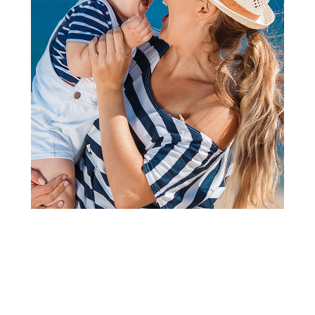
2
1
Pumpice za izmlazavanje
Canpol el pumpica za
izmlazanje easy start 12/215
Šifra proizvoda:
A074782
Barkod:
5901691876583
Šifra modela:
A074782
Nova generacija Canpol električne pumpica za izmazanje za
veoma efikasno, temeljno i tiho izmazanje