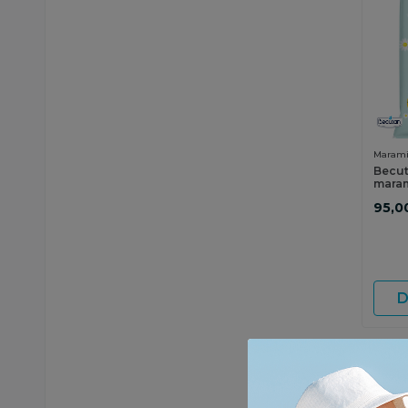
Marami
Becut
maram
95,0
D