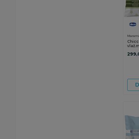
Marami
Chicc
vlaž.
pokl
299,
D