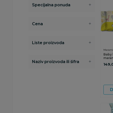
Specijalna ponuda
Cena
Liste proizvoda
Marami
Baby 
maram
Naziv proizvoda ili šifra
kom
149,
D