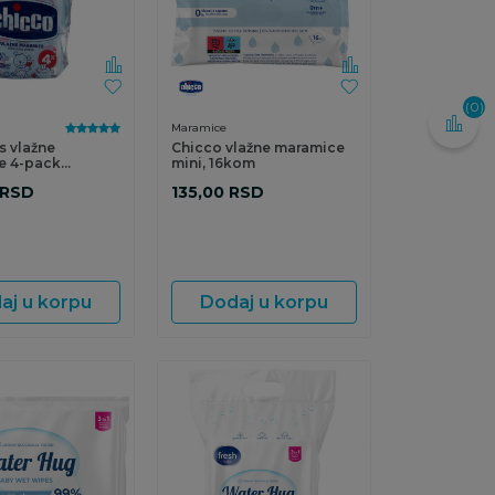
(0)
Maramice
s vlažne
Chicco vlažne maramice
e 4-pack
mini, 16kom
 Novo
RSD
135,00
RSD
aj u korpu
Dodaj u korpu