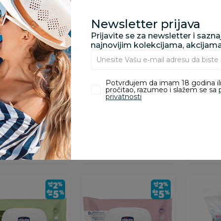
Newsletter prijava
Prijavite se za newsletter i sazn
najnovijim kolekcijama, akcijam
ce
Maramice
Maramice
an vlažne maramice
Becutan vlažne maramice
Becutan 
Potvrđujem da imam 18 godina ili
ica 3x48 komada
aqua 3x48 komada
aqua 72
pročitao, razumeo i slažem se sa
privatnosti
00
RSD
499,00
RSD
249,00
odaj u korpu
Dodaj u korpu
Dod