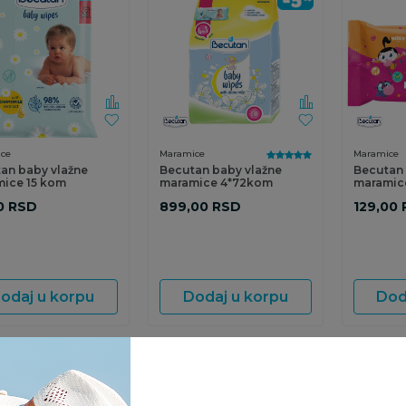
ce
Maramice
Maramice
an baby vlažne
Becutan baby vlažne
Becutan 
ice 15 kom
maramice 4*72kom
maramic
0
RSD
899,00
RSD
129,00
odaj u korpu
Dodaj u korpu
Dod