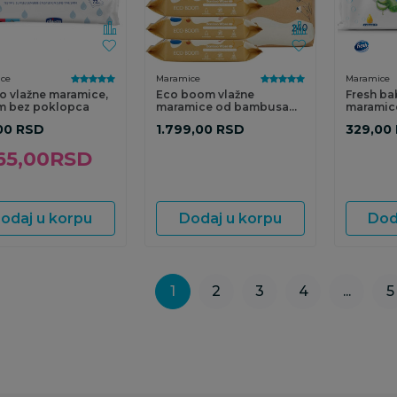
ce
Maramice
Maramice
o vlažne maramice,
Eco boom vlažne
Fresh ba
m bez poklopca
maramice od bambusa
maramic
4*60 kom
2x56ko
00
RSD
1.799,00
RSD
329,00
65,00
RSD
odaj u korpu
Dodaj u korpu
Dod
1
2
3
4
...
5