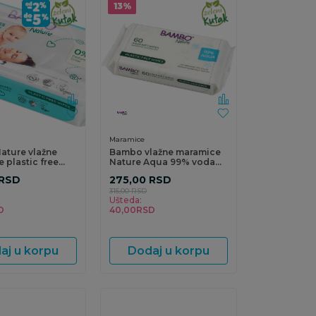
13
%
Maramice
ature vlažne
Bambo vlažne maramice
 plastic free
Nature Aqua 99% voda
60 kom
RSD
275,00
RSD
315,00
RSD
Ušteda:
D
40,00
RSD
aj u korpu
Dodaj u korpu