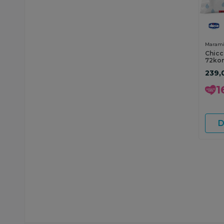
Marami
Chicc
72ko
239,
1
D