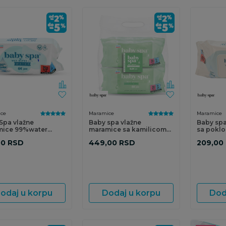
ce
Maramice
Maramice
Spa vlažne
Baby spa vlažne
Baby spa
mice 99%water
maramice sa kamilicom
sa pokl
m
4x64kom
99%vod
00
RSD
449,00
RSD
209,00
odaj u korpu
Dodaj u korpu
Dod