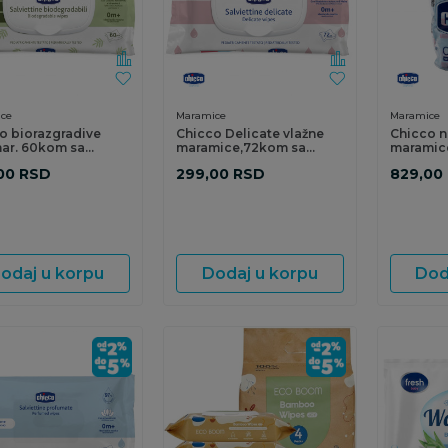
ce
Maramice
Maramice
o biorazgradive
Chicco Delicate vlažne
Chicco n
mar. 60kom sa
maramice,72kom sa
maramic
opcem
poklopcem
288kom
00
RSD
299,00
RSD
829,00
odaj u korpu
Dodaj u korpu
Dod