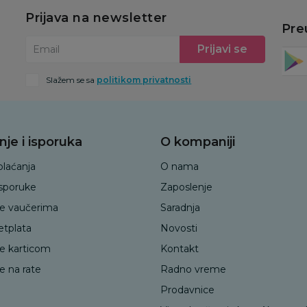
Prijava na newsletter
Pre
Prijavi se
Email
Slažem se sa
politikom privatnosti
nje i isporuka
O kompaniji
plaćanja
O nama
isporuke
Zaposlenje
je vaučerima
Saradnja
etplata
Novosti
je karticom
Kontakt
e na rate
Radno vreme
Prodavnice