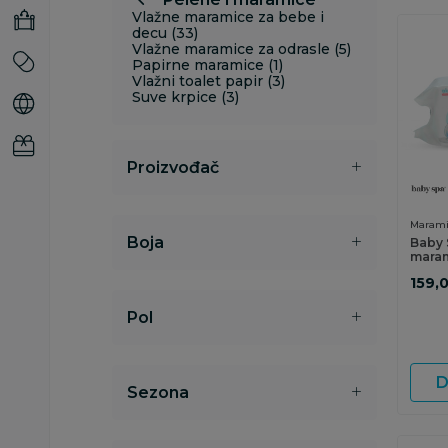
Vlažne maramice za bebe i
decu (33)
Vlažne maramice za odrasle (5)
Papirne maramice (1)
Vlažni toalet papir (3)
Suve krpice (3)
Proizvođač
Marami
Boja
Baby 
mara
64ko
159,
Pol
D
Sezona