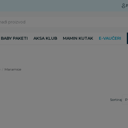
Preuzmite Aksa aplikaciju
P
nađi proizvod
BABY PAKETI
AKSA KLUB
MAMIN KUTAK
E-VAUČERI
e
Maramice
Sortiraj