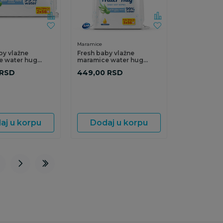
Maramice
by vlažne
Fresh baby vlažne
e water hug
maramice water hug
m
3x56kom
RSD
449,00
RSD
aj u korpu
Dodaj u korpu