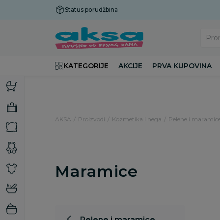
Status porudžbina
Plaćanje do 9 rata!
Pro
KATEGORIJE
AKCIJE
PRVA KUPOVINA
AKSA
Proizvodi
Kozmetika i nega
Pelene i maramic
Maramice
Pelene i maramice