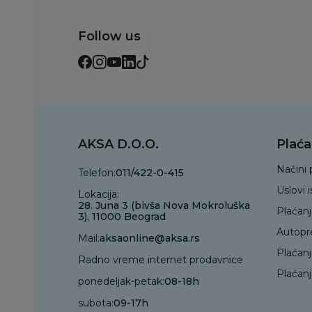
Follow us
AKSA D.O.O.
Plaća
Načini 
Telefon:
011/422-0-415
Uslovi 
Lokacija:
28. Juna 3 (bivša Nova Mokroluška
Plaćan
3), 11000 Beograd
Autopr
Mail:
aksaonline@aksa.rs
Plaćan
Radno vreme internet prodavnice
Plaćanj
ponedeljak-petak:
08-18h
subota:
09-17h