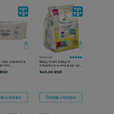
Maramice
 vlaž. maramice
Baby lindo baby vl.
opcem
maramice a.vera pop-up
e80kom
200 kom
RSD
349,00
RSD
aj u korpu
Dodaj u korpu