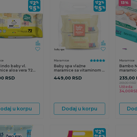
13
%
ce
Maramice
Maramice
lindo baby vl.
Baby spa vlažne
Bambo N
ice aloa vera 72
maramice sa vitaminom E
maramice
4x64kom
50kom
00
RSD
449,00
RSD
235,00
269,00
RSD
Ušteda:
34,00
RS
odaj u korpu
Dodaj u korpu
Dod