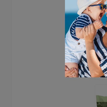
Marami
Becut
kamil
499,
D