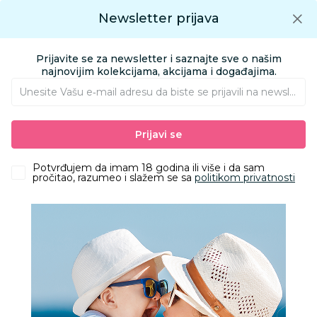
Preuzmite Aksa aplikaciju
Newsletter prijava
Google play
Aksa APP
0
0
Preuzmite besplatno Aksa Aplikaciju
App store
Prijavite se za newsletter i saznajte sve o našim
Pronađi proizvod
najnovijim kolekcijama, akcijama i događajima.
Unesite Vašu e‑mail adresu da biste se prijavili na newsletter.
AKSA
Proizvodi
Kozmetika i nega
Prijavi se
Kozmetika i nega
Potvrđujem da imam 18 godina ili više i da sam
pročitao, razumeo i slažem se sa
politikom privatnosti
Filteri
1936 Proizvoda