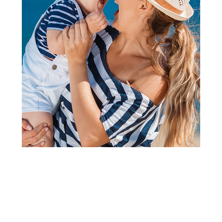
Sredstva za brijanje
Intimna nega
Arko men krema za brijanje
Carefree Dnevni Ulošci Aloe
cool 65g
Vera 20Kom
79,00
RSD
279,00
RSD
Dodaj u korpu
Dodaj u korpu