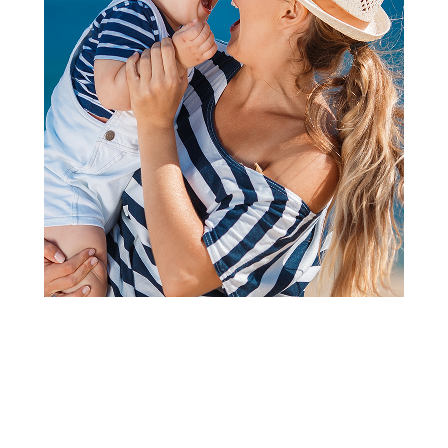
E-mail adresa porudžbine
Proveri status
Follow us
Prijava na newsletter
Email
Prijavi se
Slažem se sa
politikom privatnosti