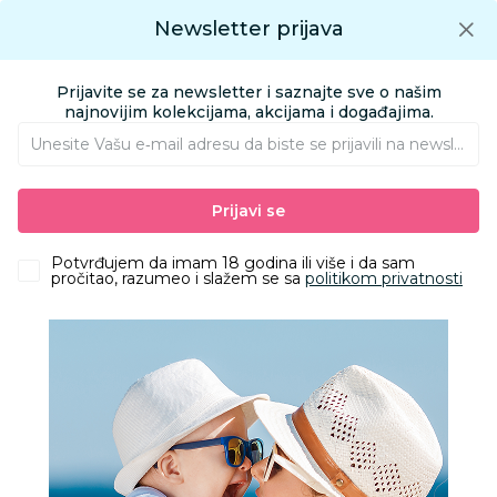
Preuzmite Aksa aplikaciju
Newsletter prijava
Google play
Aksa APP
0
0
Preuzmite besplatno Aksa Aplikaciju
App store
Prijavite se za newsletter i saznajte sve o našim
Pronađi proizvod
najnovijim kolekcijama, akcijama i događajima.
Unesite Vašu e‑mail adresu da biste se prijavili na newsletter.
AKSA
Pregled statusa porudžbine
Prijavi se
Pregled statusa porudžbine
Potvrđujem da imam 18 godina ili više i da sam
pročitao, razumeo i slažem se sa
politikom privatnosti
Odaberi tip praćenja
Broj porudžbine
Broj pošiljke
Broj porudžbine