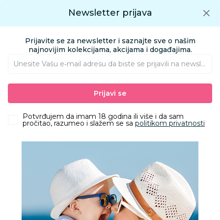
Preuzmite Aksa aplikaciju
Newsletter prijava
Google play
Aksa APP
0
0
Preuzmite besplatno Aksa Aplikaciju
App store
Prijavite se za newsletter i saznajte sve o našim
Pronađi proizvod
najnovijim kolekcijama, akcijama i događajima.
Unesite Vašu e‑mail adresu da biste se prijavili na newsletter.
AKSA
Proizvodi
Nameštaj i oprema za bebe
Prijavi se
Ljuljaške i ležaljke za bebe i decu
Dodaci za ljuljaške
Potvrđujem da imam 18 godina ili više i da sam
Dodaci za ljuljaške
pročitao, razumeo i slažem se sa
politikom privatnosti
Filteri
1 Proizvoda