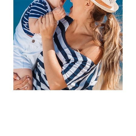
Besplatna dostava
Dodaci za ljuljaške
4 Moms uložak za
novorođenče Mamaroo
5.0,MarnPlush
5.999,00
RSD
Dodaj u korpu
(0)
Follow us