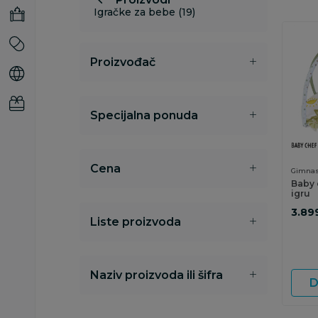
Igračke za bebe (19)
Proizvođač
Specijalna ponuda
Cena
Gimnas
za igru
Baby 
igru
3.89
Liste proizvoda
Naziv proizvoda ili šifra
D