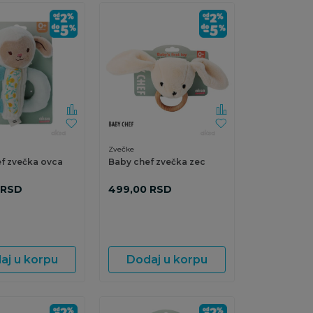
Zvečke
f zvečka ovca
Baby chef zvečka zec
RSD
499,00
RSD
aj u korpu
Dodaj u korpu