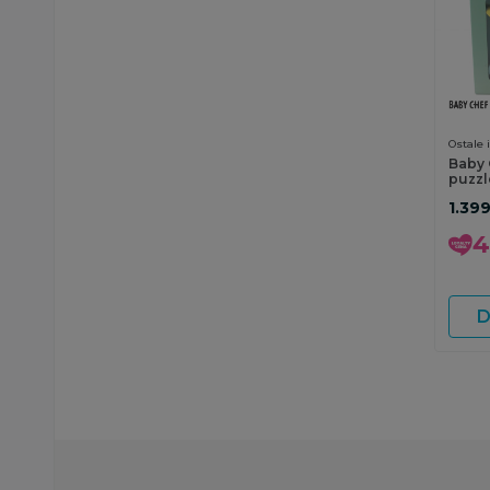
Ostale 
decu
Baby 
puzzl
plavo
1.39
4
D