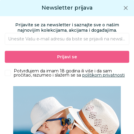
Preuzmite Aksa aplikaciju
Newsletter prijava
Google play
Aksa APP
0
0
Preuzmite besplatno Aksa Aplikaciju
App store
Prijavite se za newsletter i saznajte sve o našim
Pronađi proizvod
najnovijim kolekcijama, akcijama i događajima.
Unesite Vašu e‑mail adresu da biste se prijavili na newsletter.
AKSA
Katalozi u Aksi
REDOVNA AKSA AKCIJA 12 - 2020
Prijavi se
Katalozi u Aksi
5. February
Potvrđujem da imam 18 godina ili više i da sam
pročitao, razumeo i slažem se sa
politikom privatnosti
REDOVNA AKSA AKCIJA 12 - 2020