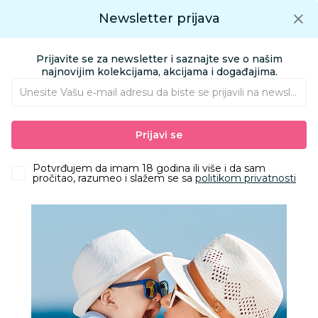
Preuzmite Aksa aplikaciju
Newsletter prijava
Google play
Aksa APP
0
0
Preuzmite besplatno Aksa Aplikaciju
App store
Prijavite se za newsletter i saznajte sve o našim
Pronađi proizvod
najnovijim kolekcijama, akcijama i događajima.
Unesite Vašu e‑mail adresu da biste se prijavili na newsletter.
AKSA
Katalozi u Aksi
Nedelja dojenja 2022
Prijavi se
Katalozi u Aksi
3. August
Potvrđujem da imam 18 godina ili više i da sam
pročitao, razumeo i slažem se sa
politikom privatnosti
Nedelja dojenja 2022