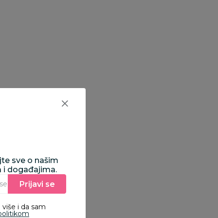
ajte sve o našim
a i događajima.
Prijavi se
Unesite Vašu e‑mail adresu da biste se prijavili na newsletter.
 više i da sam
politikom