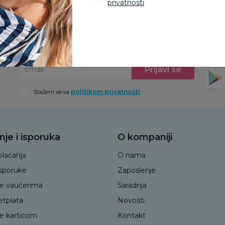
privatnosti
Prijava na newsletter
Pre
Prijavi se
Email
Slažem se sa
politikom privatnosti
nje i isporuka
O kompaniji
plaćanja
O nama
isporuke
Zaposlenje
je vaučerima
Saradnja
etplata
Novosti
je karticom
Kontakt