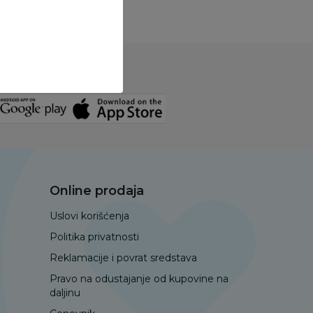
uzmi aplikaciju
Online prodaja
Uslovi korišćenja
Politika privatnosti
Reklamacije i povrat sredstava
Pravo na odustajanje od kupovine na
daljinu