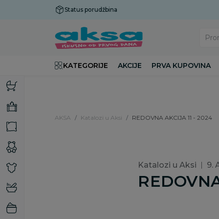
Status porudžbina
Plaćanje do 9 rata!
Pro
KATEGORIJE
AKCIJE
PRVA KUPOVINA
AKSA
Katalozi u Aksi
REDOVNA AKCIJA 11 - 2024
Katalozi u Aksi
9.
REDOVNA 