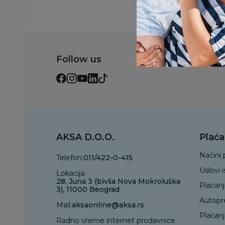
Follow us
AKSA D.O.O.
Plaća
Načini 
Telefon:
011/422-0-415
Uslovi 
Lokacija:
28. Juna 3 (bivša Nova Mokroluška
Plaćan
3), 11000 Beograd
Autopr
Mail:
aksaonline@aksa.rs
Plaćan
Radno vreme internet prodavnice