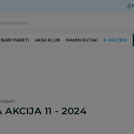
Preuzmite Aksa aplikaciju
P
nađi proizvod
BABY PAKETI
AKSA KLUB
MAMIN KUTAK
E-VAUČERI
 August
AKCIJA 11 - 2024