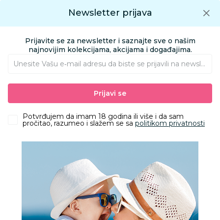
Preuzmite Aksa aplikaciju
Newsletter prijava
Google play
Aksa APP
0
0
Preuzmite besplatno Aksa Aplikaciju
App store
Prijavite se za newsletter i saznajte sve o našim
Pronađi proizvod
najnovijim kolekcijama, akcijama i događajima.
Unesite Vašu e‑mail adresu da biste se prijavili na newsletter.
AKSA
Katalozi u Aksi
REDOVNA AKCIJA 02 - 2026
Prijavi se
Katalozi u Aksi
1. February
Potvrđujem da imam 18 godina ili više i da sam
pročitao, razumeo i slažem se sa
politikom privatnosti
REDOVNA AKCIJA 02 - 2026