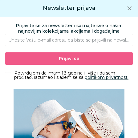
Preuzmite Aksa aplikaciju
Newsletter prijava
Google play
Aksa APP
0
0
Preuzmite besplatno Aksa Aplikaciju
App store
Prijavite se za newsletter i saznajte sve o našim
Pronađi proizvod
najnovijim kolekcijama, akcijama i događajima.
Unesite Vašu e‑mail adresu da biste se prijavili na newsletter.
AKSA
Katalozi u Aksi
Idemo na plažu 2026
Prijavi se
Katalozi u Aksi
2. June
Potvrđujem da imam 18 godina ili više i da sam
pročitao, razumeo i slažem se sa
politikom privatnosti
Idemo na plažu 2026