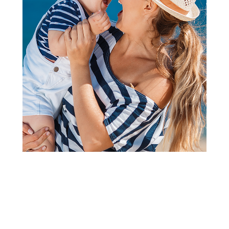
Lutke
Lol surprise mermaids
Šifra proizvoda:
A086693
Barkod:
035051510604
Šifra modela:
A086693
Visina popusta uz loyality karticu zavisi od nivoa
članstva u Aksa klubu.