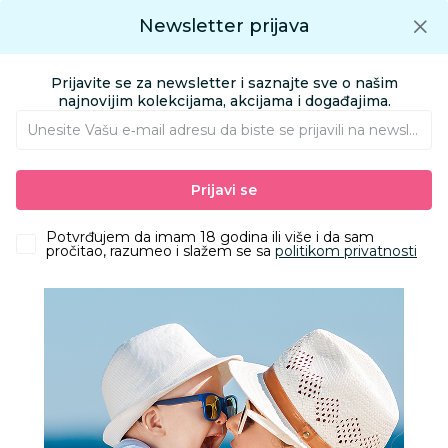
Preuzmite Aksa aplikaciju
Newsletter prijava
Google play
Aksa APP
0
0
Preuzmite besplatno Aksa Aplikaciju
App store
Prijavite se za newsletter i saznajte sve o našim
Pronađi proizvod
najnovijim kolekcijama, akcijama i događajima.
Unesite Vašu e‑mail adresu da biste se prijavili na newsletter.
AKSA
Proizvodi
Igračke i knjižara
Igračke za decu - Dečije igračke
Prijavi se
Lutke
Lol surprise mermaids
Potvrđujem da imam 18 godina ili više i da sam
pročitao, razumeo i slažem se sa
politikom privatnosti