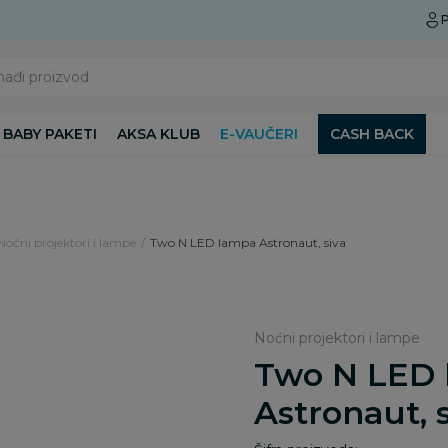
Preuzmite Aksa aplikaciju
P
nađi proizvod
BABY PAKETI
AKSA KLUB
E-VAUČERI
CASH BACK
Noćni projektori i lampe
Two N LED lampa Astronaut, siva
Noćni projektori i lampe
Two N LED
Astronaut, 