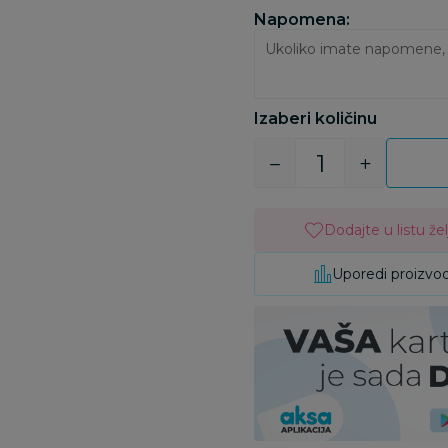
Napomena:
Izaberi količinu
Dodajte u listu žel
Uporedi proizvo