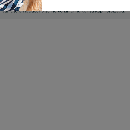
ivanje je omogućeno samo korisnicima koji su kupili proizvod.
Besplatna
Besplatna
dostava
dostava
Noćni projektori i lampe
Noćni projektori i lampe
No
Moulin Roty 3-u-1
Liewood noćna
R
lampa
lampa Evex, Rabbit
ba
Sandy
o
3.900,00
RSD
5.999,00
RSD
2