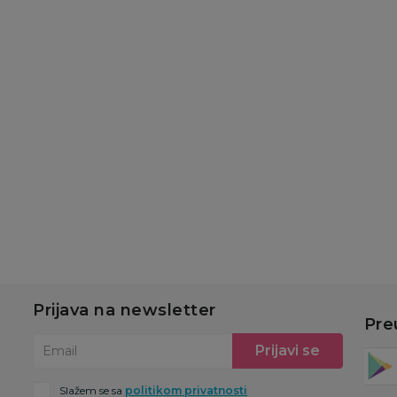
Baterije
Baterije
Duracell Basic AAA 6
Duracell Basic AA 6
kom
kom
689,00
RSD
689,00
RSD
Dodaj u korpu
Dodaj u korpu
Prijava na newsletter
Pre
Prijavi se
Email
Slažem se sa
politikom privatnosti