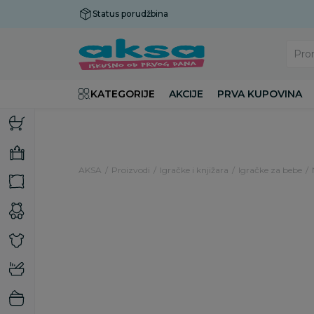
Status porudžbina
Plaćanje do 9 rata!
Pro
KATEGORIJE
AKCIJE
PRVA KUPOVINA
AKSA
Proizvodi
Igračke i knjižara
Igračke za bebe