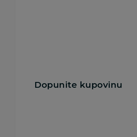
Dodaj u korpu
Dodaj u korp
Dopunite kupovinu