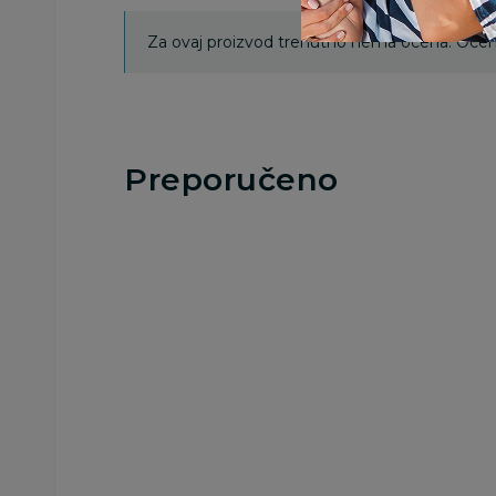
Za ovaj proizvod trenutno nema ocena. Ocenj
Preporučeno
Besplatna
dostava
Noćni projektori i lampe
Noćni projektori i lampe
SnuzCloud plišana
Simba Dino Ranch
igračka 3u1, Grey
Lampa Projektor
4.299,00
RSD
399,00
RSD