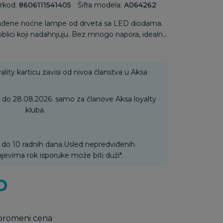
rkod:
8606111541405
Šifra modela:
A064262
ađene noćne lampe od drveta sa LED diodama.
 oblici koji nadahnjuju. Bez mnogo napora, idealno
love uređenja savremenog doma, dajući mu dozu
o je sigurno, deca će ih prosto obožavati!
ality karticu zavisi od nivoa članstva u Aksa
6. do 28.08.2026. samo za članove Aksa loyalty
kluba.
 do 10 radnih dana.Usled nepredviđenih
ajevima rok isporuke može biti duži*.
D
 promeni cena