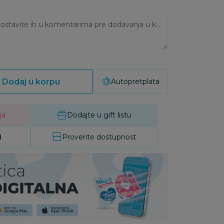
Ukoliko imate napomene, ostavite ih u komentarima pre dodavanja u korpu:
Dodaj u korpu
Autopretplata
ja
Dodajte u gift listu
d
Proverite dostupnost