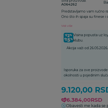
Šifra proizvoda:
Ba
A064262
Predstavljamo vam ručno r
Ono što ih spaja su finese i
se uklapaju u različite sti
Vidi više
preko potrebnog šarma. Jedn
Visina popusta uz loy
klubu.
Akcija važi od 26.05.202
Isporuka za ove proizvode
okolnosti u pojedinim sluč
9.120,00
RS
6.384,00
RSD
Obavesti me kada se