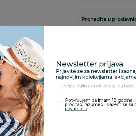
Pronađite u prodavnic
Kupovina bez rizika:
odustajanje od kupov
proizvoda.
Newsletter prijava
Prijavite se za newsletter i sazn
najnovijim kolekcijama, akcijam
Za porudžbine vrednos
porudžbine vrednosti
rsd.
Potvrđujem da imam 18 godina ili
pročitao, razumeo i slažem se sa
privatnosti
zvoda