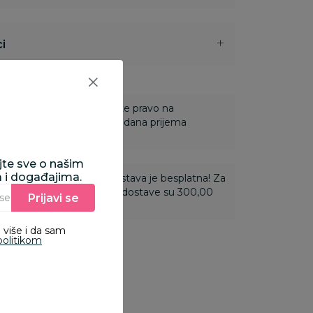
i
 Za online porudžbine imate pravo na
ine u roku od 14 dana od dana prijema
ajte sve o našim
a i događajima.
ti 3.500,00 rsd i više dostava je besplatna! Za
 do 3.499,99 rsd troškovi dostave su 300,00
Prijavi se
Unesite Vašu e‑mail adresu da biste se prijavili na newsletter.
 više i da sam
politikom