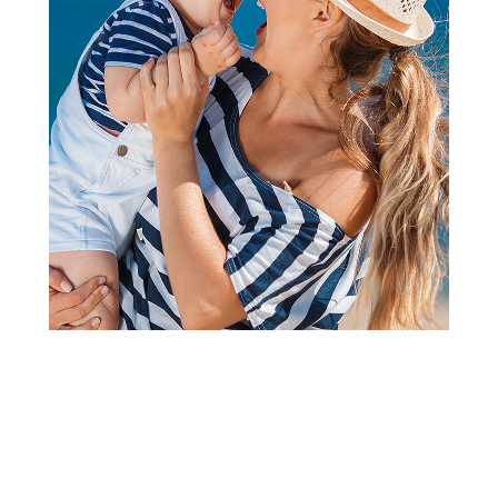
Sezona
Sezona
Čokolada Kinder Schoko
Ferrero Rocher mlečna
Bons T1x16 125g
čokolada 90g
379,00
RSD
299,00
RSD
Dodaj u korpu
Dodaj u korpu