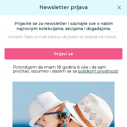
Preuzmite Aksa aplikaciju
Newsletter prijava
Google play
Aksa APP
0
0
Preuzmite besplatno Aksa Aplikaciju
App store
Prijavite se za newsletter i saznajte sve o našim
Pronađi proizvod
najnovijim kolekcijama, akcijama i događajima.
Unesite Vašu e‑mail adresu da biste se prijavili na newsletter.
AKSA
Proizvodi
Ishrana
Sezona
Prijavi se
Sezona
Potvrđujem da imam 18 godina ili više i da sam
pročitao, razumeo i slažem se sa
politikom privatnosti
Filteri
6 Proizvoda