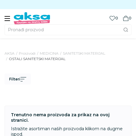
Preuzmite Aksa aplikaciju
0
0
Pronađi proizvod
AKSA
Proizvodi
MEDICINA
SANITETSKI MATERIJAL
OSTALI SANITETSKI MATERIJAL
Filteri
Trenutno nema proizvoda za prikaz na ovoj
stranici.
Istražite asortiman naših proizvoda klikom na dugme
ispod.