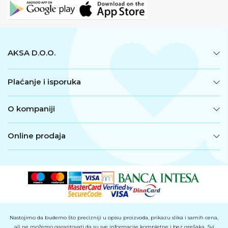
AKSA D.O.O.
Plaćanje i isporuka
O kompaniji
Online prodaja
Nastojimo da budemo što precizniji u opisu proizvoda, prikazu slika i samih cena,
ali ne možemo garantovati da su sve informacije kompletne i bez grešaka. Svi