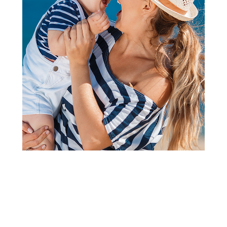
Papuče za odrasle
Grubin dikson M papuča-soft
drap 43 3314210
Šifra proizvoda:
A091953
Barkod:
3314301221840
Šifra modela:
A091953
Visina popusta uz loyality karticu zavisi od nivoa
članstva u Aksa klubu.