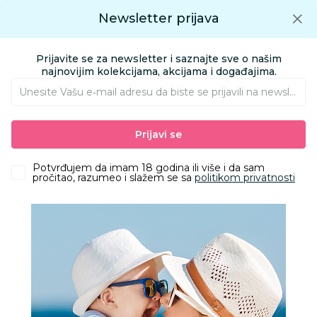
Preuzmite Aksa aplikaciju
Newsletter prijava
Google play
Aksa APP
0
0
Preuzmite besplatno Aksa Aplikaciju
App store
Prijavite se za newsletter i saznajte sve o našim
Pronađi proizvod
najnovijim kolekcijama, akcijama i događajima.
Unesite Vašu e‑mail adresu da biste se prijavili na newsletter.
AKSA
Proizvodi
Obuća
Obuća za odrasle apoteka
Prijavi se
Papuče za odrasle
Grubin dikson M papuča-soft drap 43 3314210
Potvrđujem da imam 18 godina ili više i da sam
pročitao, razumeo i slažem se sa
politikom privatnosti