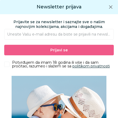
Preuzmite Aksa aplikaciju
Newsletter prijava
Google play
Aksa APP
0
0
Preuzmite besplatno Aksa Aplikaciju
App store
Prijavite se za newsletter i saznajte sve o našim
Pronađi proizvod
najnovijim kolekcijama, akcijama i događajima.
Unesite Vašu e‑mail adresu da biste se prijavili na newsletter.
AKSA
Proizvodi
Prijavi se
Proizvodi | SUNTA
Potvrđujem da imam 18 godina ili više i da sam
pročitao, razumeo i slažem se sa
politikom privatnosti
Filteri
sunta
29 Proizvoda
Obriši sve