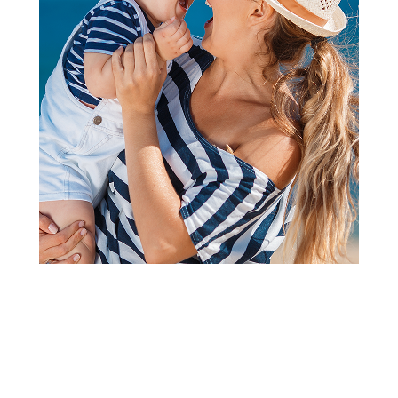
Igračke i vozila za dvorište i plažu
Igračke i vozila za dvorište i plažu
Sunta daska za plivanje,za
Sunta daska za plivanje,za
decu,narandžasta
decu,zelena
999,00
RSD
999,00
RSD
299,00
RSD
299,00
RSD
Dodaj u korpu
Dodaj u korpu