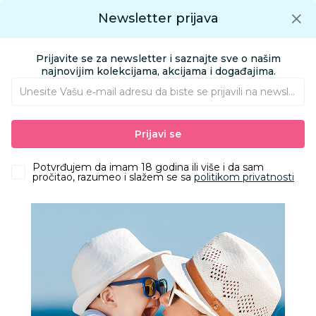
Preuzmite Aksa aplikaciju
Newsletter prijava
Google play
Aksa APP
0
0
Preuzmite besplatno Aksa Aplikaciju
App store
Prijavite se za newsletter i saznajte sve o našim
Pronađi proizvod
najnovijim kolekcijama, akcijama i događajima.
Unesite Vašu e‑mail adresu da biste se prijavili na newsletter.
AKSA
Saveti
Biti roditelj
RH faktor - Sve na jednom mestu
Prijavi se
Biti roditelj
22. September
Potvrđujem da imam 18 godina ili više i da sam
pročitao, razumeo i slažem se sa
politikom privatnosti
RH faktor - Sve na jednom mestu