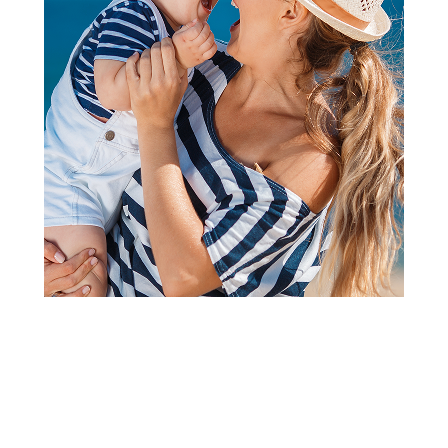
Tokom trudnoće važno je da buduća mama uradi sve
neophodne testove, kako bi preventivno da reguje ukoliko
se ustanove komplikacije. U telu nalaze se antigeni koji
imaju zaduženje da stvaraju antitela, a ujedno su i deo
membrane eritrocita. Razlika antigena prouzrokuje
stvaranje dva sistema grupisanja, to su AB0 i Rh, odnosno
rezus faktor. Zašto je Rh faktor bitan tokom trudnoće i šta
znači negativan Rh faktor, saznajte dalje u tekstu.
Šta je Rh faktor?
To je protein koji se nalazi u crvenim krvnim zrncima
(eritrociti). Kada je osoba Rh pozitivna (Rh+), to znači da
njihova krva proizvodi ovaj protein. Nasuprot tome, Rh
negativna osoba (Rh-) ne stvara. Prema podacima, većina