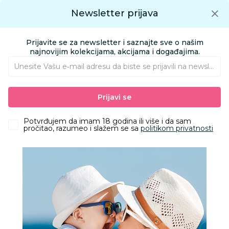
Preuzmite Aksa aplikaciju
Newsletter prijava
Google play
Aksa APP
0
0
Preuzmite besplatno Aksa Aplikaciju
App store
Prijavite se za newsletter i saznajte sve o našim
Pronađi proizvod
najnovijim kolekcijama, akcijama i događajima.
Unesite Vašu e‑mail adresu da biste se prijavili na newsletter.
AKSA
Proizvodi
Igračke i knjižara
Igračke za decu - Dečije igračke
Prijavi se
Vozila
HK Mini igračka policijski helikopter
Potvrđujem da imam 18 godina ili više i da sam
pročitao, razumeo i slažem se sa
politikom privatnosti