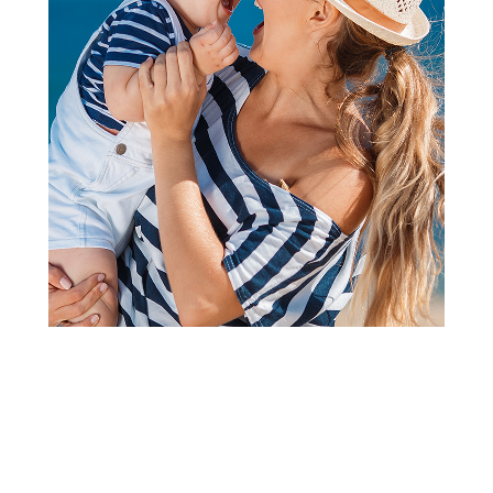
Vozila
HK Mini igračka policijski
helikopter
Šifra proizvoda:
A087072
Barkod:
8600334979939
Šifra modela:
A087072
Visina popusta uz loyality karticu zavisi od nivoa
članstva u Aksa klubu.