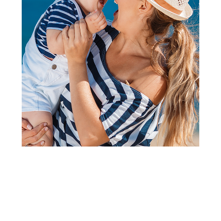
Accesseories
Lillo&Pippo novčanik za decu,
leopard
Šifra proizvoda:
A095592
Barkod:
8600856004805
Šifra modela:
A095592
Lillo&Pippo novčanik za decu, leopard