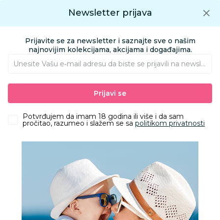
Preuzmite Aksa aplikaciju
Newsletter prijava
Google play
Aksa APP
0
0
Preuzmite besplatno Aksa Aplikaciju
App store
Prijavite se za newsletter i saznajte sve o našim
Pronađi proizvod
najnovijim kolekcijama, akcijama i događajima.
Unesite Vašu e‑mail adresu da biste se prijavili na newsletter.
AKSA
Proizvodi
Odeća
Odeća za decu
Accesseories
Prijavi se
Lillo&Pippo novčanik za decu, leopard
Potvrđujem da imam 18 godina ili više i da sam
pročitao, razumeo i slažem se sa
politikom privatnosti