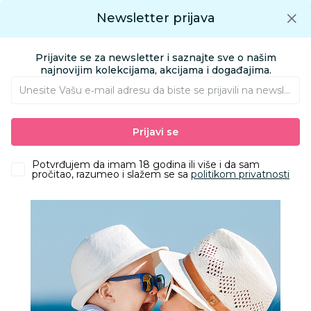
Preuzmite Aksa aplikaciju
Newsletter prijava
Google play
Aksa APP
0
0
Preuzmite besplatno Aksa Aplikaciju
App store
Prijavite se za newsletter i saznajte sve o našim
Pronađi proizvod
najnovijim kolekcijama, akcijama i događajima.
Unesite Vašu e‑mail adresu da biste se prijavili na newsletter.
AKSA
Proizvodi
Nameštaj i oprema za bebe
Prijavi se
Alarmi za bebe - Kamera za bebe
Babymoov Alarm Handy Care
Potvrđujem da imam 18 godina ili više i da sam
pročitao, razumeo i slažem se sa
politikom privatnosti