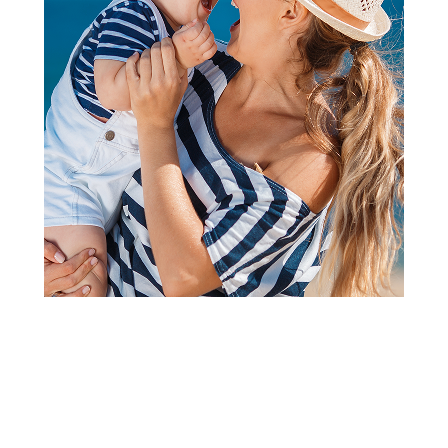
2
1
Alarmi za bebe - Kamera za bebe
Babymoov Alarm Handy Care
Šifra proizvoda:
A103044
Barkod:
3661276174535
Šifra modela:
A103044
Visina popusta uz loyality karticu zavisi od nivoa
članstva u Aksa klubu.