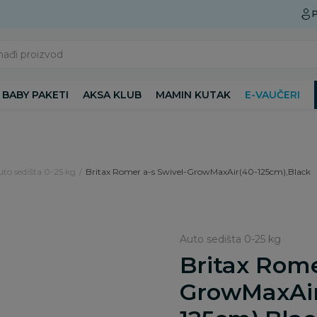
Preuzmite Aksa aplikaciju
P
nađi proizvod
BABY PAKETI
AKSA KLUB
MAMIN KUTAK
E-VAUČERI
to sedišta 0-25 kg
Britax Romer a-s Swivel-GrowMaxAir(40-125cm),Black
Auto sedišta 0-25 kg
Britax Rome
GrowMaxAir