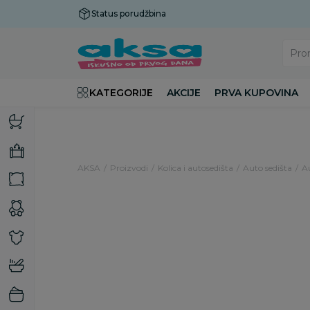
Status porudžbina
Plaćanje do 9 rata!
Pro
KATEGORIJE
AKCIJE
PRVA KUPOVINA
AKSA
Proizvodi
Kolica i autosedišta
Auto sedišta
Au