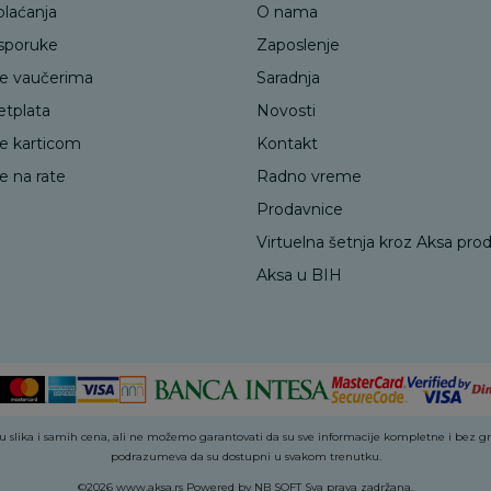
plaćanja
O nama
isporuke
Zaposlenje
je vaučerima
Saradnja
etplata
Novosti
je karticom
Kontakt
e na rate
Radno vreme
Prodavnice
Virtuelna šetnja kroz Aksa pro
Aksa u BIH
 slika i samih cena, ali ne možemo garantovati da su sve informacije kompletne i bez greš
podrazumeva da su dostupni u svakom trenutku.
©2026
www.aksa.rs
Powered by
NB SOFT
Sva prava zadržana.