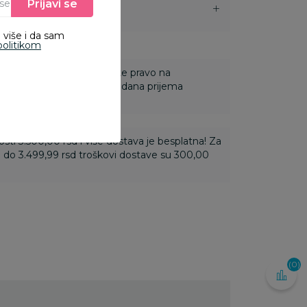
Prijavi se
Unesite Vašu e‑mail adresu da biste se prijavili na newsletter.
i
 više i da sam
politikom
 Za online porudžbine imate pravo na
ine u roku od 14 dana od dana prijema
ti 3.500,00 rsd i više dostava je besplatna! Za
 do 3.499,99 rsd troškovi dostave su 300,00
(0)