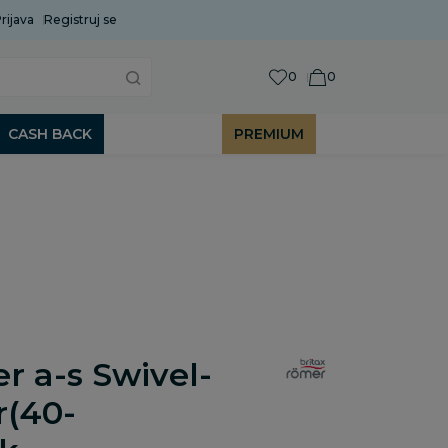
rijava
Uobičajeni rok isporuke je 2 do 7 radnih dana!
Registruj se
P
0
0
CASH BACK
PREMIUM
r a-s Swivel-
(40-