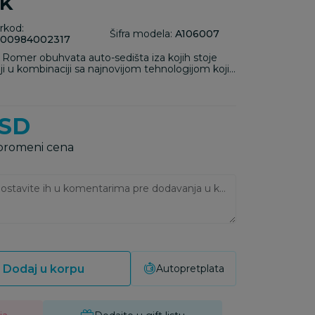
ck
rkod:
Šifra modela:
A106007
00984002317
 Romer obuhvata auto-sedišta iza kojih stoje
ji u kombinaciji sa najnovijom tehnologijom koji
dobnost i optimalnu lakoću korišćenja
 auto-industrijom i zajednički projekti u
oja doveli su do inovativnih proizvoda koji
 kvaliteta u pogledu materijala i izrade. Finalna
SD
roizvodi nose karakteristiku prepoznatljive
 promeni cena
Ukoliko imate napomene, ostavite ih u komentarima pre dodavanja u korpu:
Dodaj u korpu
Autopretplata