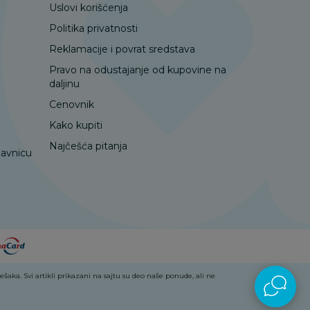
Uslovi korišćenja
Politika privatnosti
Reklamacije i povrat sredstava
Pravo na odustajanje od kupovine na
daljinu
Cenovnik
Kako kupiti
Najčešća pitanja
davnicu
aka. Svi artikli prikazani na sajtu su deo naše ponude, ali ne