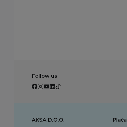
Dodaj u korpu
Dodaj u korp
Follow us
AKSA D.O.O.
Plaća