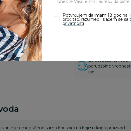
Pronađite u prodavnic
Potvrđujem da imam 18 godina ili
pročitao, razumeo i slažem se sa
privatnosti
Kupovina bez rizika:
odustajanje od kupov
proizvoda.
Za porudžbine vrednos
porudžbine vrednosti
rsd.
zvoda
ivanje je omogućeno samo korisnicima koji su kupili proizvod.