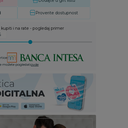
ja
Dodajte u gift listu
d
Proverite dostupnost
upiti i na rate - pogledaj primer
rtice
te možete pogledati
ovde