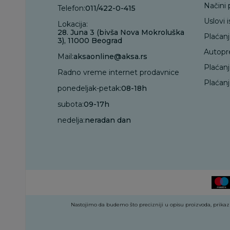
Načini 
Telefon:
011/422-0-415
Uslovi 
Lokacija:
28. Juna 3 (bivša Nova Mokroluška
Plaćan
3), 11000 Beograd
Autopr
Mail:
aksaonline@aksa.rs
Plaćan
Radno vreme internet prodavnice
Plaćanj
ponedeljak-petak:
08-18h
subota:
09-17h
nedelja:
neradan dan
Nastojimo da budemo što precizniji u opisu proizvoda, prikazu