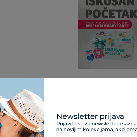
Specifikacija
Newsletter prijava
Opis
Prijavite se za newsletter i sazn
najnovijim kolekcijama, akcijam