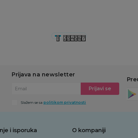
u
Dodaj u korpu
Dodaj u korpu
1
2
3
4
5
6
7
Prijava na newsletter
Pre
Prijavi se
Email
Slažem se sa
politikom privatnosti
nje i isporuka
O kompaniji