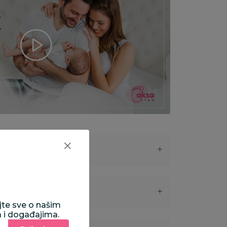
ajte sve o našim
a i događajima.