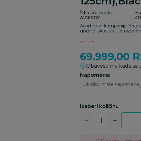
125cm),Bla
Šifra proizvoda:
Ba
A106007
40
Asortiman kompanije Britax
godine iskustva u proizvodn
garantuju najveću moguću u
proizvoda. Bliska saradnja sa
Vidi više
segmentu istraživanja i razv
ispunjavaju najviše standarde
69.999,00
R
obrada se vrši ručno, i svi p
nemačke preciznosti.
Obavesti me kada se
Napomena:
Izaberi količinu