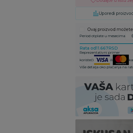
Dodajte u listu žel
Uporedi proizvo
Ovaj proizvod možete k
Period otplate u mesecima
Rata od
11.667
RSD
Reprezentativni primer
koristeći
ili
ka
Više detalja oko plaćanja na ra