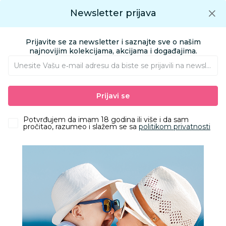
Preuzmite Aksa aplikaciju
Newsletter prijava
Google play
Aksa APP
0
0
Preuzmite besplatno Aksa Aplikaciju
App store
Prijavite se za newsletter i saznajte sve o našim
Pronađi proizvod
najnovijim kolekcijama, akcijama i događajima.
Unesite Vašu e‑mail adresu da biste se prijavili na newsletter.
AKSA
Proizvodi
Kolica i autosedišta
Auto sedišta
Prijavi se
Auto sedišta 9-36 kg
Britax Romer a-s Advansafix Pro(76-150cm)DeepGrey
Potvrđujem da imam 18 godina ili više i da sam
pročitao, razumeo i slažem se sa
politikom privatnosti