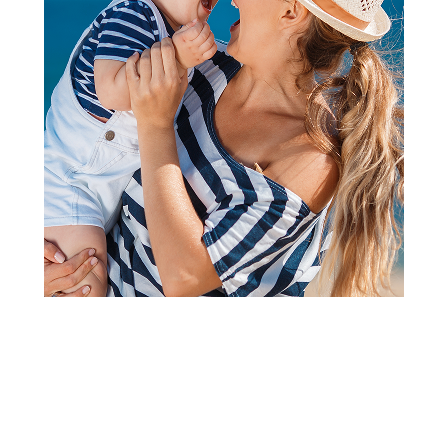
2
3
4
5
1
Auto sedišta 9-36 kg
Britax Romer a-s Advansafix
Pro(76-150cm)DeepGrey
Šifra proizvoda:
A096565
Barkod:
4000984939767
Šifra modela:
A096565
Asortiman kompanije Britax Romer obuhvata auto-sedišta
iza kojih stoje godine iskustva u proizvodnji u kombinaciji sa