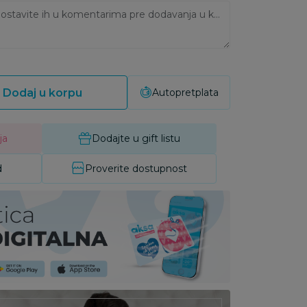
Ukoliko imate napomene, ostavite ih u komentarima pre dodavanja u korpu:
Dodaj u korpu
Autopretplata
ja
Dodajte u gift listu
d
Proverite dostupnost