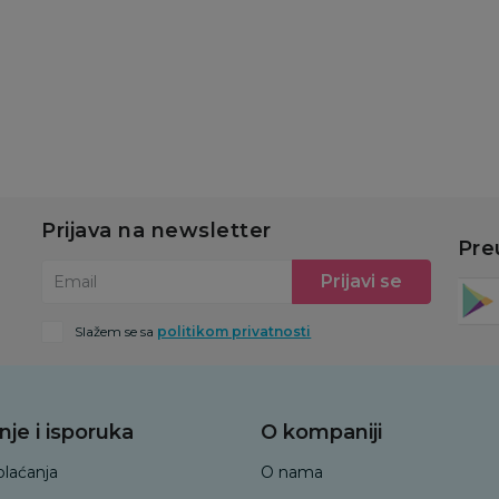
u
Dodaj u korpu
Prijava na newsletter
Pre
Prijavi se
Email
Slažem se sa
politikom privatnosti
nje i isporuka
O kompaniji
plaćanja
O nama