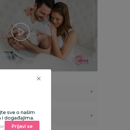
ajte sve o našim
a i događajima.
Prijavi se
Unesite Vašu e‑mail adresu da biste se prijavili na newsletter.