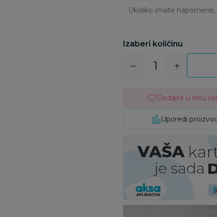
Izaberi količinu
Dodajte u listu žel
Uporedi proizvo