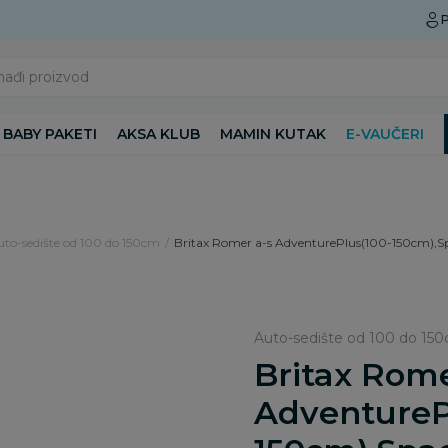
Preuzmite Aksa aplikaciju
P
nađi proizvod
BABY PAKETI
AKSA KLUB
MAMIN KUTAK
E-VAUČERI
uto-sedište od 100 do 150cm
Britax Romer a-s AdventurePlus(100-150cm),S
Auto-sedište od 100 do 15
Britax Rome
AdventureP