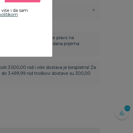
 više i da sam
i
politikom
 Za online porudžbine imate pravo na
ine u roku od 14 dana od dana prijema
ti 3.500,00 rsd i više dostava je besplatna! Za
 do 3.499,99 rsd troškovi dostave su 300,00
(0)