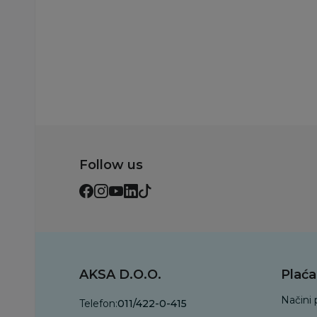
Dodaj u korpu
Dodaj u korp
Follow us
AKSA D.O.O.
Plaća
Načini 
Telefon:
011/422-0-415