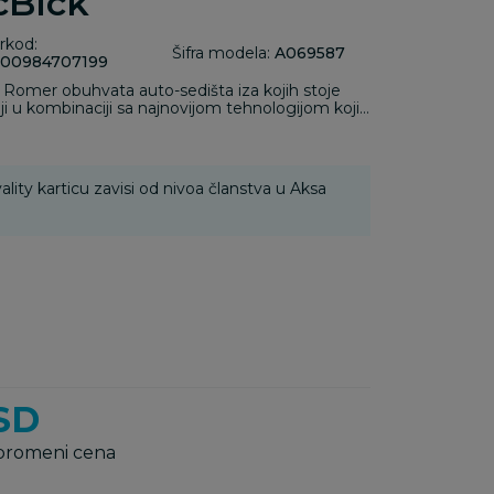
cBlck
rkod:
Šifra modela:
A069587
00984707199
 Romer obuhvata auto-sedišta iza kojih stoje
ji u kombinaciji sa najnovijom tehnologijom koji
dobnost i optimalnu lakoću korišćenja
 auto-industrijom i zajednički projekti u
oja doveli su do inovativnih proizvoda koji
 kvaliteta u pogledu materijala i izrade. Finalna
ality karticu zavisi od nivoa članstva u Aksa
roizvodi nose karakteristiku prepoznatljive
SD
 promeni cena