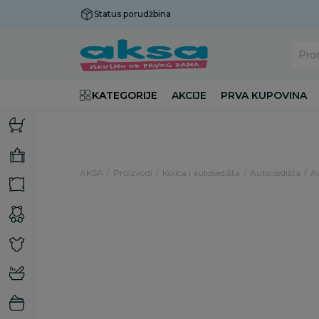
Status porudžbina
Plaćanje do 9 rata!
Pro
KATEGORIJE
AKCIJE
PRVA KUPOVINA
AKSA
Proizvodi
Kolica i autosedišta
Auto sedišta
A