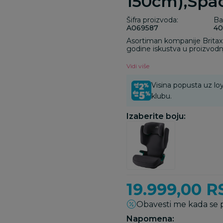
150cm),Spa
Šifra proizvoda:
Ba
A069587
40
Asortiman kompanije Britax
godine iskustva u proizvodn
garantuju najveću moguću u
proizvoda. Bliska saradnja sa
Vidi više
segmentu istraživanja i razv
ispunjavaju najviše standarde
Visina popusta uz loy
obrada se vrši ručno, i svi p
klubu.
nemačke preciznosti.
Izaberite boju:
19.999,00
R
Obavesti me kada se
Napomena: