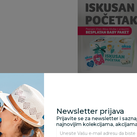
Specifikacija
Newsletter prijava
Prijavite se za newsletter i sazn
Opis
najnovijim kolekcijama, akcijam