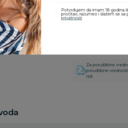
Potvrđujem da imam 18 godina ili
Pronađite u prodavnic
pročitao, razumeo i slažem se sa
privatnosti
Kupovina bez rizika:
odustajanje od kupov
proizvoda.
Za porudžbine vrednos
porudžbine vrednosti
rsd.
zvoda