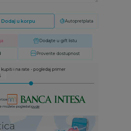
Dodaj u korpu
Autopretplata
ja
Dodajte u gift listu
d
Proverite dostupnost
upiti i na rate - pogledaj primer
rtice
te možete pogledati
ovde