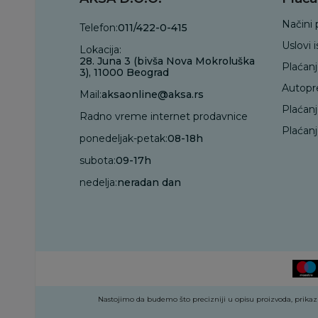
Načini 
Telefon:
011/422-0-415
Uslovi 
Lokacija:
28. Juna 3 (bivša Nova Mokroluška
Plaćan
3), 11000 Beograd
Autopr
Mail:
aksaonline@aksa.rs
Plaćan
Radno vreme internet prodavnice
Plaćanj
ponedeljak-petak:
08-18h
subota:
09-17h
nedelja:
neradan dan
Nastojimo da budemo što precizniji u opisu proizvoda, prikazu