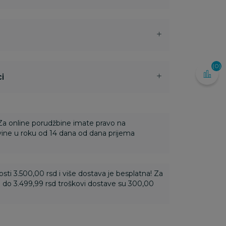
(0)
i
 Za online porudžbine imate pravo na
ine u roku od 14 dana od dana prijema
ti 3.500,00 rsd i više dostava je besplatna! Za
 do 3.499,99 rsd troškovi dostave su 300,00