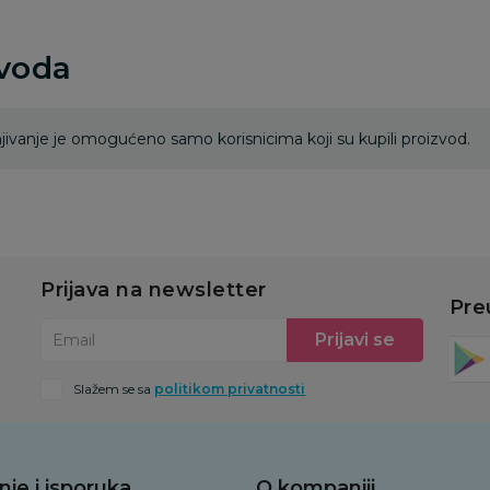
zvoda
ivanje je omogućeno samo korisnicima koji su kupili proizvod.
Prijava na newsletter
Pre
Prijavi se
Email
Slažem se sa
politikom privatnosti
nje i isporuka
O kompaniji