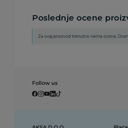
Poslednje ocene proi
Za ovaj proizvod trenutno nema ocena. Ocenj
Follow us
AKSA D.O.O.
Plaća