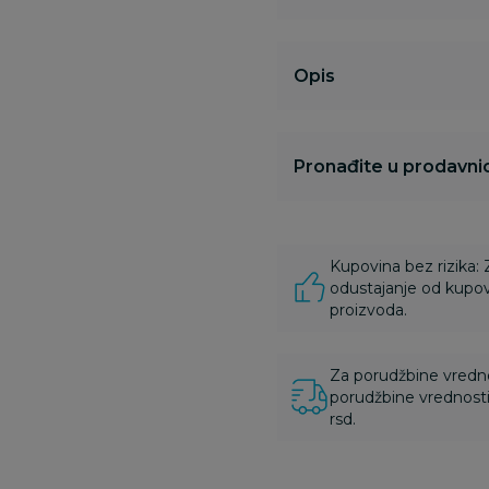
Opis
Pronađite u prodavnic
Kupovina bez rizika:
odustajanje od kupov
proizvoda.
Za porudžbine vrednos
porudžbine vrednosti
rsd.