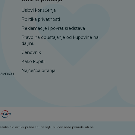
Uslovi korišćenja
Politika privatnosti
Reklamacije i povrat sredstava
Pravo na odustajanje od kupovine na
daljinu
Cenovnik
Kako kupiti
Najčešća pitanja
davnicu
aka. Svi artikli prikazani na sajtu su deo naše ponude, ali ne