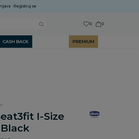
rijava
Uobičajeni rok isporuke je 2 do 7 radnih dana!
Registruj se
P
0
0
CASH BACK
PREMIUM
cm
eat3fit I-Size
 Black