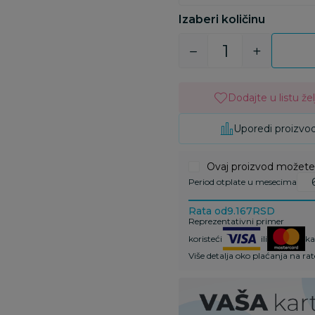
Izaberi količinu
Dodajte u listu žel
Uporedi proizvo
Ovaj proizvod možete k
Period otplate u mesecima
Rata od
9.167
RSD
Reprezentativni primer
koristeći
ili
ka
Više detalja oko plaćanja na ra