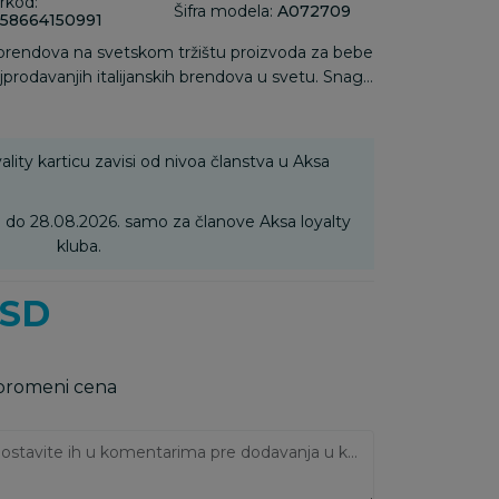
rkod:
Šifra modela:
A072709
58664150991
 brendova na svetskom tržištu proizvoda za bebe
ajprodavanjih italijanskih brendova u svetu. Snaga
 tome da je ovo jedini brend na svetu koji
 rođenja do tri godine.
ality karticu zavisi od nivoa članstva u Aksa
6. do 28.08.2026. samo za članove Aksa loyalty
kluba.
SD
 promeni cena
Ukoliko imate napomene, ostavite ih u komentarima pre dodavanja u korpu: