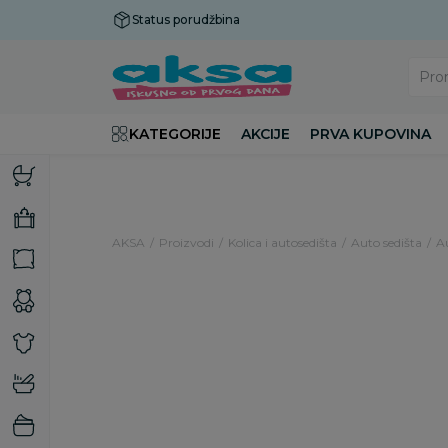
Status porudžbina
Plaćanje do 9 rata!
Pro
KATEGORIJE
AKCIJE
PRVA KUPOVINA
AKSA
Proizvodi
Kolica i autosedišta
Auto sedišta
A