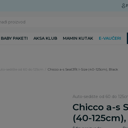
Preuzmite Aksa aplikaciju
P
nađi proizvod
BABY PAKETI
AKSA KLUB
MAMIN KUTAK
E-VAUČERI
uto-sedište od 60 do 125cm
Chicco a-s Seat3fit I-Size (40-125cm), Black
Auto-sedište od 60 do 125
Chicco a-s S
(40-125cm),