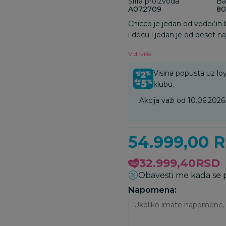
Šifra proizvoda:
Ba
A072709
80
Chicco je jedan od vodećih
i decu i jedan je od deset n
brenda Chicco zasniva se na
Vidi više
zadovoljava potrebe dece od
Visina popusta uz loy
klubu.
Akcija važi od 10.06.202
54.999,00
R
32.999,40
RSD
Obavesti me kada se
Napomena: