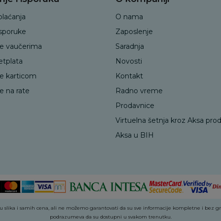
plaćanja
O nama
isporuke
Zaposlenje
je vaučerima
Saradnja
etplata
Novosti
je karticom
Kontakt
e na rate
Radno vreme
Prodavnice
Virtuelna šetnja kroz Aksa pro
Aksa u BIH
 slika i samih cena, ali ne možemo garantovati da su sve informacije kompletne i bez greš
podrazumeva da su dostupni u svakom trenutku.