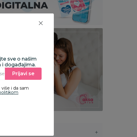
ajte sve o našim
a i događajima.
Prijavi se
Unesite Vašu e‑mail adresu da biste se prijavili na newsletter.
 više i da sam
politikom