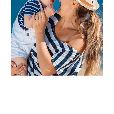
2
3
1
Haljine za bebe
Just Kiddin haljina kr,
devojčice
Šifra proizvoda:
A101852
Visina popusta uz loyality karticu zavisi od nivoa
članstva u Aksa klubu.