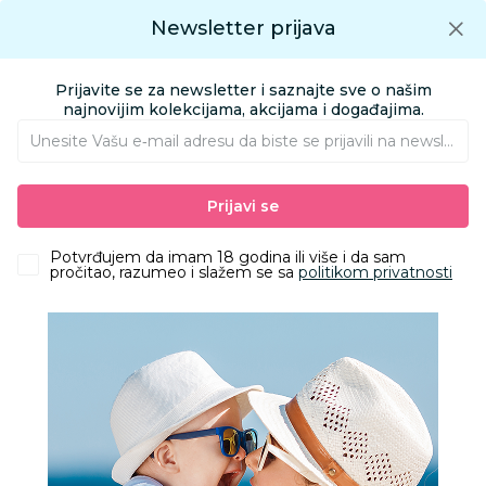
Preuzmite Aksa aplikaciju
Newsletter prijava
Google play
Aksa APP
0
0
Preuzmite besplatno Aksa Aplikaciju
App store
Prijavite se za newsletter i saznajte sve o našim
Pronađi proizvod
najnovijim kolekcijama, akcijama i događajima.
Unesite Vašu e‑mail adresu da biste se prijavili na newsletter.
AKSA
Proizvodi
Odeća
Odeća za bebe
Haljine za bebe
Prijavi se
Just Kiddin haljina kr, devojčice
Potvrđujem da imam 18 godina ili više i da sam
pročitao, razumeo i slažem se sa
politikom privatnosti