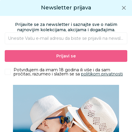
Preuzmite Aksa aplikaciju
Newsletter prijava
Google play
Aksa APP
0
0
Preuzmite besplatno Aksa Aplikaciju
App store
Prijavite se za newsletter i saznajte sve o našim
Pronađi proizvod
najnovijim kolekcijama, akcijama i događajima.
Unesite Vašu e‑mail adresu da biste se prijavili na newsletter.
AKSA
Proizvodi
Igračke i knjižara
Igračke za decu - Dečije igračke
Prijavi se
Bicikle, trotineti, roleri, skejtovi i oprema
Micro trotinet Mini 3 u 1 Deluxe Lite LED žuti
Potvrđujem da imam 18 godina ili više i da sam
pročitao, razumeo i slažem se sa
politikom privatnosti