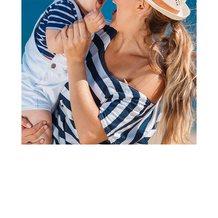
2
3
4
1
Bicikle, trotineti, roleri, skejtovi i oprema
Micro trotinet Mini 3 u 1 Deluxe
Lite LED žuti
Šifra proizvoda:
A084488
Barkod:
7630053554286
Šifra modela:
A084488
Visina popusta uz loyality karticu zavisi od nivoa