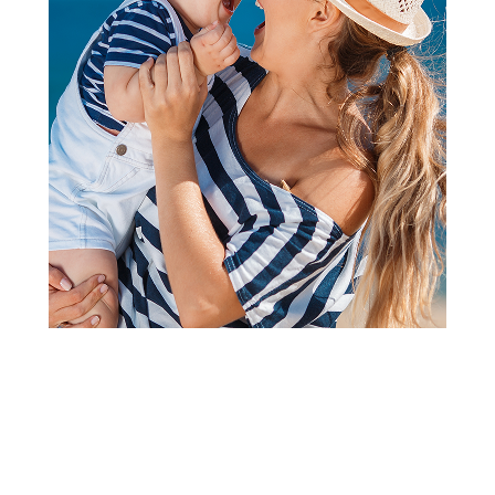
Bodići i bodi-benkice
Just Kiddin bodi benka dr,
dečaci
Šifra proizvoda:
A103171
Visina popusta uz loyality karticu zavisi od nivoa
članstva u Aksa klubu.