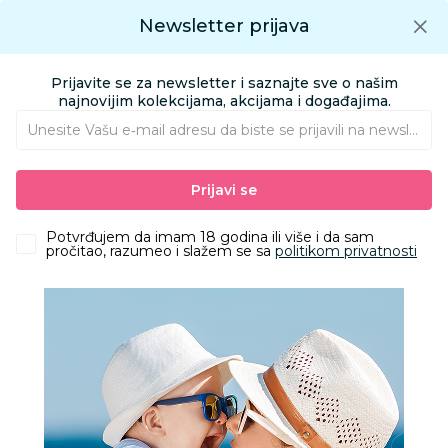
Preuzmite Aksa aplikaciju
Newsletter prijava
Google play
Aksa APP
0
0
Preuzmite besplatno Aksa Aplikaciju
App store
Prijavite se za newsletter i saznajte sve o našim
Pronađi proizvod
najnovijim kolekcijama, akcijama i događajima.
Unesite Vašu e‑mail adresu da biste se prijavili na newsletter.
AKSA
Proizvodi
Odeća
Odeća za bebe
Bodići i bodi-benkice
Prijavi se
Just Kiddin bodi benka dr, dečaci
Potvrđujem da imam 18 godina ili više i da sam
pročitao, razumeo i slažem se sa
politikom privatnosti