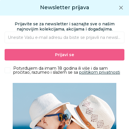
Preuzmite Aksa aplikaciju
Newsletter prijava
Google play
Aksa APP
0
0
Preuzmite besplatno Aksa Aplikaciju
App store
Prijavite se za newsletter i saznajte sve o našim
Pronađi proizvod
najnovijim kolekcijama, akcijama i događajima.
Unesite Vašu e‑mail adresu da biste se prijavili na newsletter.
AKSA
Proizvodi
Odeća
Odeća za bebe
Bodići i bodi-benkice
Prijavi se
Pom Pom bodi atlet, unisex
Potvrđujem da imam 18 godina ili više i da sam
pročitao, razumeo i slažem se sa
politikom privatnosti