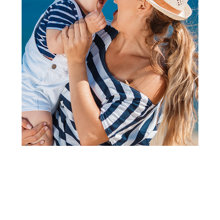
Bodići i bodi-benkice
Pom Pom bodi atlet, unisex
Šifra proizvoda:
A052697
Visina popusta uz loyality karticu zavisi od nivoa
članstva u Aksa klubu.