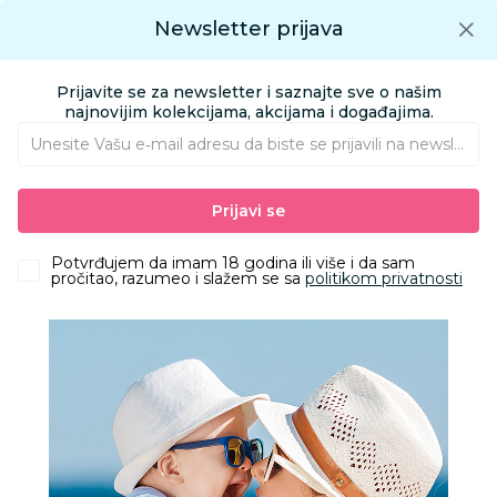
Preuzmite Aksa aplikaciju
Newsletter prijava
Google play
Aksa APP
0
0
Preuzmite besplatno Aksa Aplikaciju
App store
Prijavite se za newsletter i saznajte sve o našim
Pronađi proizvod
najnovijim kolekcijama, akcijama i događajima.
Unesite Vašu e‑mail adresu da biste se prijavili na newsletter.
AKSA
Proizvodi
Odeća
Odeća za bebe
Bodići i bodi-benkice
Prijavi se
Pom Pom bodi atlet, unisex
Potvrđujem da imam 18 godina ili više i da sam
pročitao, razumeo i slažem se sa
politikom privatnosti