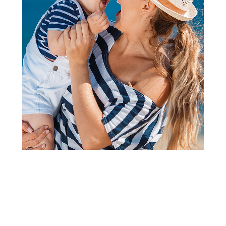
Bodići i bodi-benkice
Pom Pom bodi atlet, unisex
Šifra proizvoda:
A052698
Visina popusta uz loyality karticu zavisi od nivoa
članstva u Aksa klubu.