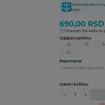
Visina popusta uz loy
klubu.
690,00
RSD
Obavesti me kada se
Odaberi veličinu
:
Odredi veličinu
68
74
8
62
Napomena:
Izaberi količinu
Potr