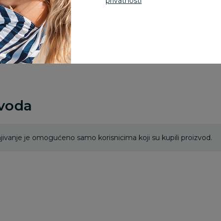
privatnosti
Za porudžbine vrednos
porudžbine vrednosti
rsd.
zvoda
ivanje je omogućeno samo korisnicima koji su kupili proizvod.