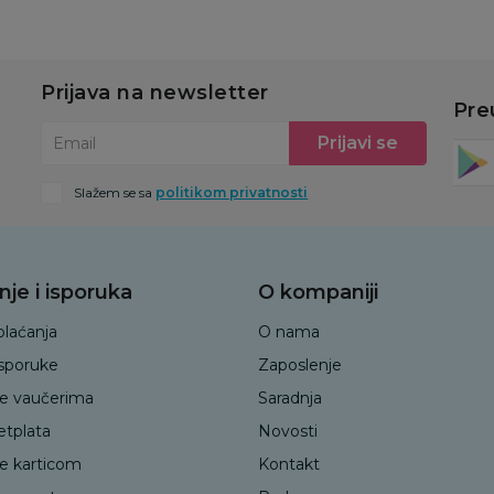
Prijava na newsletter
Pre
Prijavi se
Email
Slažem se sa
politikom privatnosti
nje i isporuka
O kompaniji
plaćanja
O nama
isporuke
Zaposlenje
je vaučerima
Saradnja
etplata
Novosti
je karticom
Kontakt