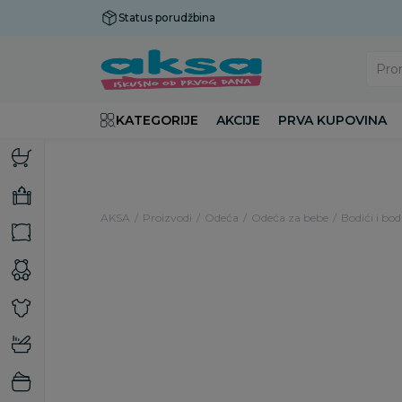
Status porudžbina
Plaćanje do 9 rata!
Pro
KATEGORIJE
AKCIJE
PRVA KUPOVINA
AKSA
Proizvodi
Odeća
Odeća za bebe
Bodići i bod