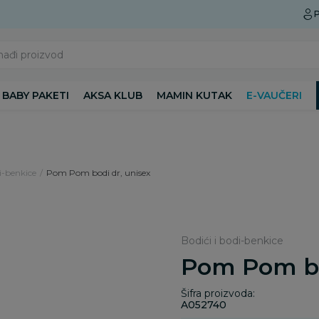
Preuzmite Aksa aplikaciju
P
nađi proizvod
BABY PAKETI
AKSA KLUB
MAMIN KUTAK
E-VAUČERI
i-benkice
Pom Pom bodi dr, unisex
Bodići i bodi-benkice
Pom Pom bo
Šifra proizvoda:
A052740