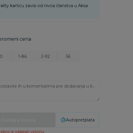
ality karticu zavisi od nivoa članstva u Aksa
 promeni cena
0
1-86
2-92
56
Ukoliko imate napomene, ostavite ih u komentarima pre dodavanja u korpu:
Dodaj u korpu
Autopretplata
ebno je odabrati veličinu