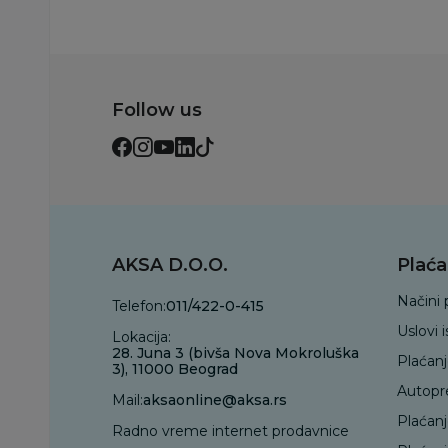
Follow us
AKSA D.O.O.
Plaća
Načini 
Telefon:
011/422-0-415
Uslovi 
Lokacija:
28. Juna 3 (bivša Nova Mokroluška
Plaćan
3), 11000 Beograd
Autopr
Mail:
aksaonline@aksa.rs
Plaćan
Radno vreme internet prodavnice