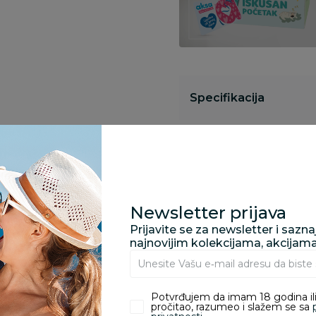
Specifikacija
Opis
Newsletter prijava
Pronađite u prodavnic
Prijavite se za newsletter i sazn
najnovijim kolekcijama, akcijam
Kupovina bez rizika:
odustajanje od kupov
Potvrđujem da imam 18 godina ili
pročitao, razumeo i slažem se sa
proizvoda.