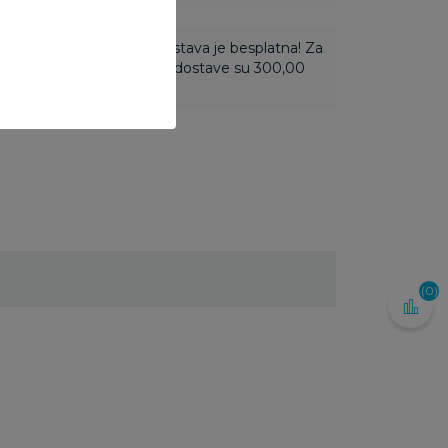
ti 3.500,00 rsd i više dostava je besplatna! Za
 do 3.499,99 rsd troškovi dostave su 300,00
(0)