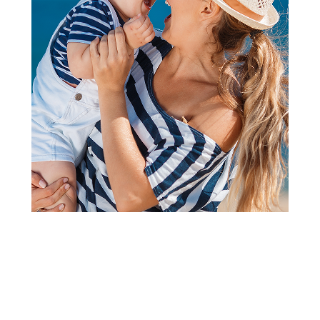
Bodići i bodi-benkice
Lillo&Pippo bodi dr, devojčice
Šifra proizvoda:
A073975
Visina popusta uz loyality karticu zavisi od nivoa
članstva u Aksa klubu.
Aktiviraj kupon u delu MOJI LOYALTY KUPONI i ostvari
-20% na Lillo&Pippo bodiće od 01.08-31.08.