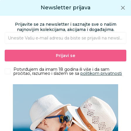
Preuzmite Aksa aplikaciju
Newsletter prijava
Google play
Aksa APP
0
0
Preuzmite besplatno Aksa Aplikaciju
App store
Prijavite se za newsletter i saznajte sve o našim
Pronađi proizvod
najnovijim kolekcijama, akcijama i događajima.
Unesite Vašu e‑mail adresu da biste se prijavili na newsletter.
AKSA
Proizvodi
Odeća
Odeća za bebe
Bodići i bodi-benkice
Prijavi se
Lillo&Pippo bodi dr, devojčice
Potvrđujem da imam 18 godina ili više i da sam
pročitao, razumeo i slažem se sa
politikom privatnosti