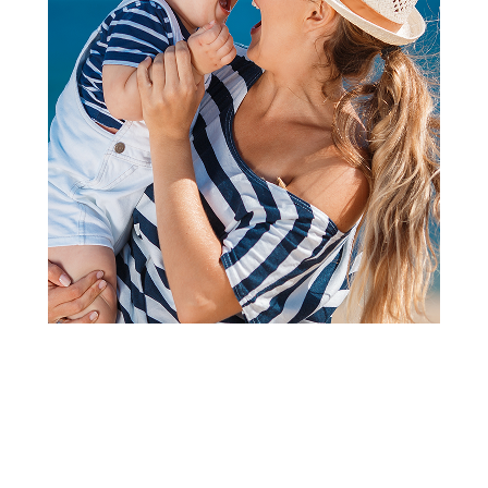
Bodići i bodi-benkice
Just Kiddin bodi dr, dečaci
Šifra proizvoda:
A076651
Visina popusta uz loyality karticu zavisi od nivoa
članstva u Aksa klubu.
Rasprodaja odeće za bebe traje od 22.09. do isteka zaliha