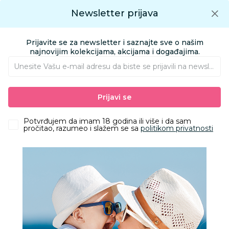
Preuzmite Aksa aplikaciju
Newsletter prijava
Google play
Aksa APP
0
0
Preuzmite besplatno Aksa Aplikaciju
App store
Prijavite se za newsletter i saznajte sve o našim
Pronađi proizvod
najnovijim kolekcijama, akcijama i događajima.
Unesite Vašu e‑mail adresu da biste se prijavili na newsletter.
AKSA
Proizvodi
Odeća
Odeća za bebe
Bodići i bodi-benkice
Prijavi se
Just Kiddin bodi dr, dečaci
Potvrđujem da imam 18 godina ili više i da sam
pročitao, razumeo i slažem se sa
politikom privatnosti