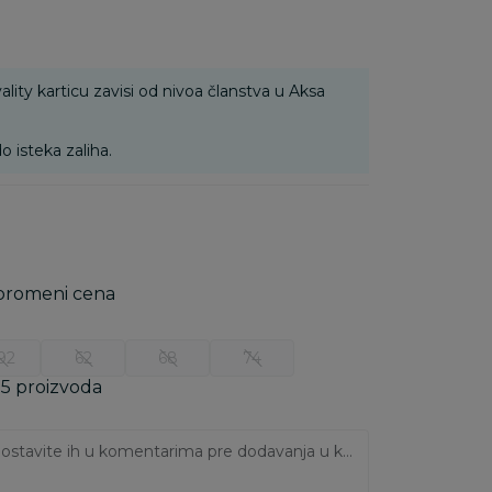
ality karticu zavisi od nivoa članstva u Aksa
o isteka zaliha.
 promeni cena
92
62
68
74
 5 proizvoda
Ukoliko imate napomene, ostavite ih u komentarima pre dodavanja u korpu: