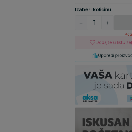
Izaberi količinu
Potr
Dodajte u listu žel
Uporedi proizvo