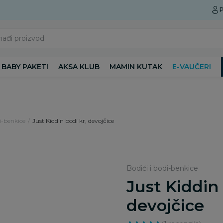
Preuzmite Aksa aplikaciju
P
nađi proizvod
BABY PAKETI
AKSA KLUB
MAMIN KUTAK
E-VAUČERI
i-benkice
Just Kiddin bodi kr, devojčice
Bodići i bodi-benkice
Just Kiddin 
devojčice