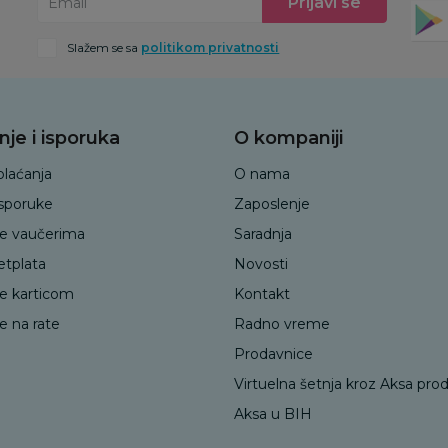
Prijavi se
Email
Slažem se sa
politikom privatnosti
nje i isporuka
O kompaniji
plaćanja
O nama
isporuke
Zaposlenje
je vaučerima
Saradnja
etplata
Novosti
je karticom
Kontakt
e na rate
Radno vreme
Prodavnice
Virtuelna šetnja kroz Aksa pro
Aksa u BIH