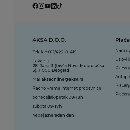
AKSA D.O.O.
Plaća
Načini 
Telefon:
011/422-0-415
Uslovi 
Lokacija:
28. Juna 3 (bivša Nova Mokroluška
Plaćan
3), 11000 Beograd
Autopr
Mail:
aksaonline@aksa.rs
Plaćan
Radno vreme internet prodavnice
Plaćanj
ponedeljak-petak:
08-18h
subota:
09-17h
nedelja:
neradan dan