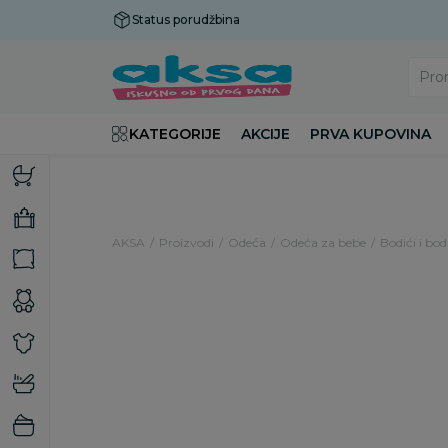
Status porudžbina
Plaćanje do 9 rata!
Pro
KATEGORIJE
AKCIJE
PRVA KUPOVINA
AKSA
Proizvodi
Odeća
Odeća za bebe
Bodići i bod
48
%