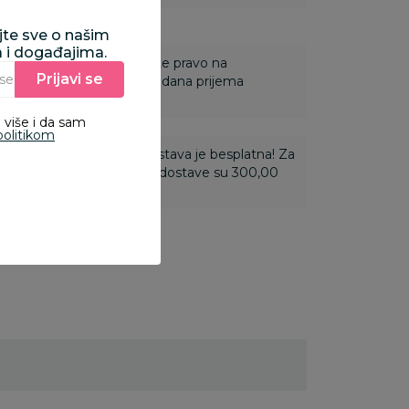
ajte sve o našim
a i događajima.
 Za online porudžbine imate pravo na
Prijavi se
Unesite Vašu e‑mail adresu da biste se prijavili na newsletter.
ine u roku od 14 dana od dana prijema
 više i da sam
politikom
ti 3.500,00 rsd i više dostava je besplatna! Za
 do 3.499,99 rsd troškovi dostave su 300,00