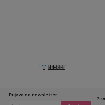
Bodići i bodi-benkice
Bodići i bodi-benkice
Bo
Just Kiddin bodi
Just Kiddin bodi
J
atlet, devojčice
atlet, devojčice
b
755,00
RSD
755,00
RSD
1
u
Dodaj u korpu
Dodaj u korpu
1
2
3
4
5
6
7
Prijava na newsletter
Pre