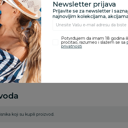
Newsletter prijava
Prijavite se za newsletter i sazn
najnovijim kolekcijama, akcijam
Kupovina bez rizika:
odustajanje od kupov
proizvoda.
Potvrđujem da imam 18 godina ili
pročitao, razumeo i slažem se sa
privatnosti
Za porudžbine vrednos
porudžbine vrednosti
rsd.
zvoda
nika koji su kupili proizvod.