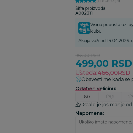
(1
recenzija
)
Šifra proizvoda:
A082311
Visina popusta uz loy
klubu.
Akcija važi od 14.04.2026. d
965,00
RSD
499,00
RSD
Ušteda:
466,00
RSD
Obavesti me kada se
Odaberi veličinu
:
Odredi veličinu
80
1-86
2-
Ostalo je još manje od
Napomena: