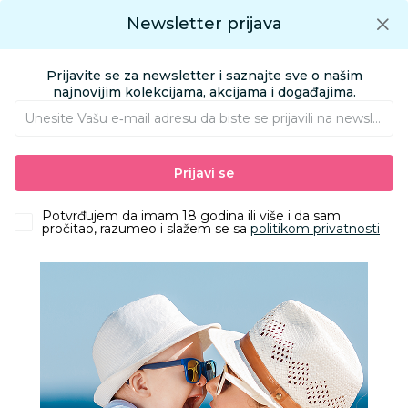
Preuzmite Aksa aplikaciju
Newsletter prijava
Google play
Aksa APP
0
0
Preuzmite besplatno Aksa Aplikaciju
App store
Prijavite se za newsletter i saznajte sve o našim
Pronađi proizvod
najnovijim kolekcijama, akcijama i događajima.
Unesite Vašu e‑mail adresu da biste se prijavili na newsletter.
AKSA
Proizvodi
Odeća
Odeća za bebe
Bodići i bodi-benkice
Prijavi se
Liewood bodi benka Yanni 2kom,Bunny Sandy/Pale T
Potvrđujem da imam 18 godina ili više i da sam
pročitao, razumeo i slažem se sa
politikom privatnosti