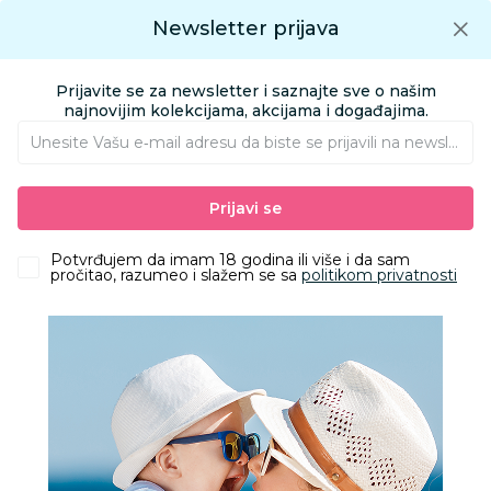
Preuzmite Aksa aplikaciju
Newsletter prijava
Google play
Aksa APP
0
0
Preuzmite besplatno Aksa Aplikaciju
App store
Prijavite se za newsletter i saznajte sve o našim
Pronađi proizvod
najnovijim kolekcijama, akcijama i događajima.
Unesite Vašu e‑mail adresu da biste se prijavili na newsletter.
AKSA
Proizvodi
Igračke i knjižara
Knjižara
Prijavi se
Bojanke za decu | Slikovnice za decu
Pčelica komplet moje prve bojanke
Potvrđujem da imam 18 godina ili više i da sam
pročitao, razumeo i slažem se sa
politikom privatnosti