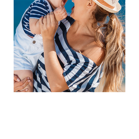
Bojanke za decu | Slikovnice za decu
Pčelica komplet moje prve
bojanke
Šifra proizvoda:
A043842
Barkod:
9788660899462
Šifra modela:
A043842
Visina popusta uz loyality karticu zavisi od nivoa